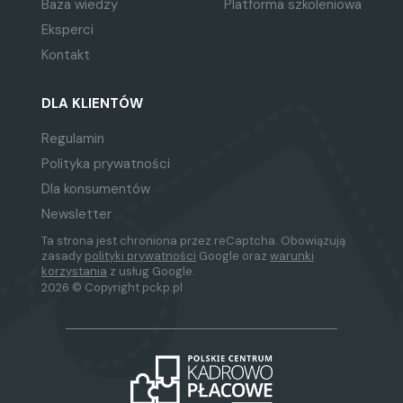
Baza wiedzy
Platforma szkoleniowa
Power Pivot:
Eksperci
Wstęp.
Kontakt
Pobieranie i instalacja.
Interfejs użytkownika
DLA KLIENTÓW
programu Power Pivot.
Dodawanie danych przy
Regulamin
użyciu połączonych tabel.
Polityka prywatności
Tworzenie relacji.
Dla konsumentów
Importowanie danych z
Newsletter
danych zewnętrznych.
Tworzenie raportu w formie
Ta strona jest chroniona przez reCaptcha. Obowiązują
zasady
polityki prywatności
Google oraz
warunki
tabeli i wykresu
korzystania
z usług Google.
przestawnego.
2026 © Copyright pckp.pl
Tworzenie kolumn
obliczeniowych przy użyciu
języka DAX.
Tworzenie miar przy użyciu
języka DAX.