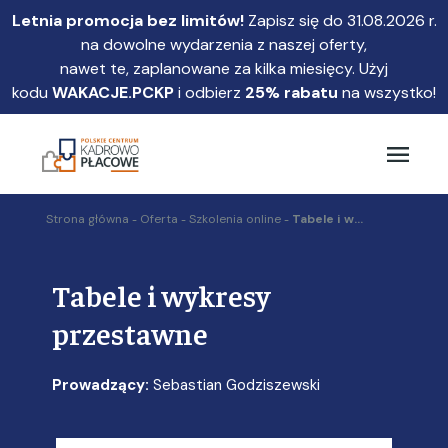
Przejdź
Letnia promocja bez limitów!
Zapisz się do 31.08.2026 r.
do
na dowolne wydarzenia z naszej oferty,
głównej
nawet te, zaplanowane za kilka miesięcy. Użyj
treści
kodu
WAKACJE.PCKP
i odbierz
25% rabatu
na wszystko!
Strona główna
Oferta
Szkolenia online
Tabele i w...
Tabele i wykresy
przestawne
Prowadzący:
Sebastian Godziszewski