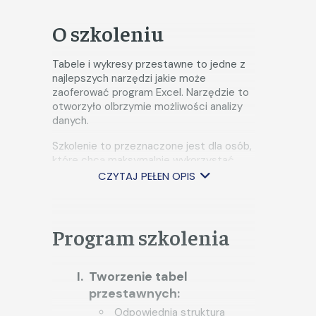
O szkoleniu
Tabele i wykresy przestawne to jedne z
najlepszych narzędzi jakie może
zaoferować program Excel. Narzędzie to
otworzyło olbrzymie możliwości analizy
danych.
Szkolenie to przeznaczone jest dla osób,
które chcą maksymalnie wykorzystać
możliwości tabel i wykresów
CZYTAJ PEŁEN OPIS
przestawnych. Poznając zaawansowane
techniki tworzenia tabel przestawnych
uczestnik szkolenia nauczy się sprawnej
analizy danych. Dane przedstawione w
Program szkolenia
tabeli przestawnej można na wiele
sposobów przedstawiać na wykresach
przestawnych. Na szkoleniu zostaną
Tworzenie tabel
również poruszone zagadnienia
przestawnych:
dotyczące modelu danych i tworzenia
Odpowiednia struktura
relacji w Power Pivot.