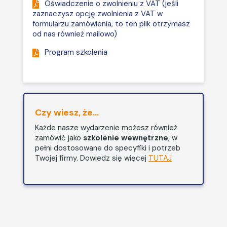
Oświadczenie o zwolnieniu z VAT (jeśli
Szybkie odświeżanie.
zaznaczysz opcję zwolnienia z VAT w
Zmiana danych źródłowych.
formularzu zamówienia, to ten plik otrzymasz
od nas również mailowo)
Automatyczna zmiana
zakresu danych źródłowych.
Program szkolenia
Odświeżanie po
uruchomieniu skoroszytu.
Obliczenia w tabeli
przestawnej:
Warianty ukazywania danych
Czy wiesz, że...
w zestawieniu: suma, liczba
Każde nasze wydarzenie możesz również
wystąpień, wartości
zamówić jako
szkolenie wewnętrzne
, w
minimalne i maksymalne,
pełni dostosowane do specyfiki i potrzeb
średnia.
Twojej firmy. Dowiedz się więcej
TUTAJ
Pokazywanie danych w ujęciu
procentowym.
Pokazanie dynamiki zmian.
Sumy pośrednie w tabeli
przestawnej.
Wykorzystanie pól