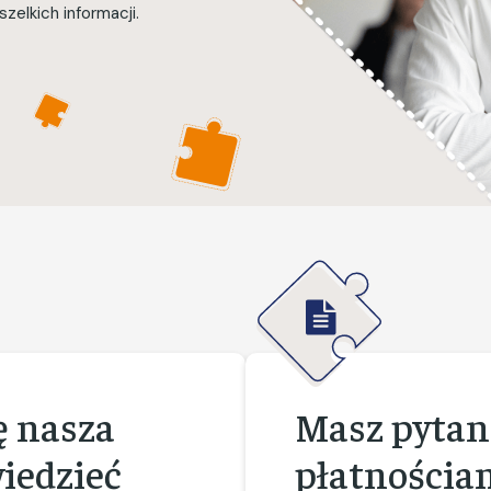
zelkich informacji.
ę nasza
Masz pytan
wiedzieć
płatnościam