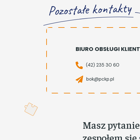
Pozostałe kontakty
BIURO OBSŁUGI KLIEN
(42) 235 30 60
bok@pckp.pl
Masz pytanie,
zespołem się