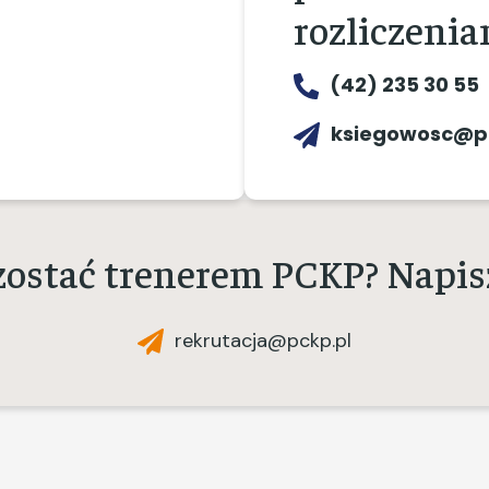
rozliczenia
(42) 235 30 55
ksiegowosc@p
zostać trenerem PCKP? Napisz
rekrutacja@pckp.pl