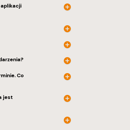
aplikacji
darzenia?
rminie. Co
a jest