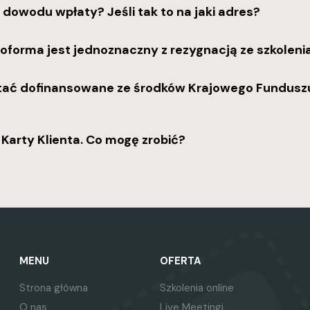
 dowodu wpłaty? Jeśli tak to na jaki adres?
roforma jest jednoznaczny z rezygnacją ze szkoleni
stać dofinansowane ze środków Krajowego Fundusz
Karty Klienta. Co mogę zrobić?
MENU
OFERTA
Strona główna
Szkolenia online
O nas
Live Meetingi