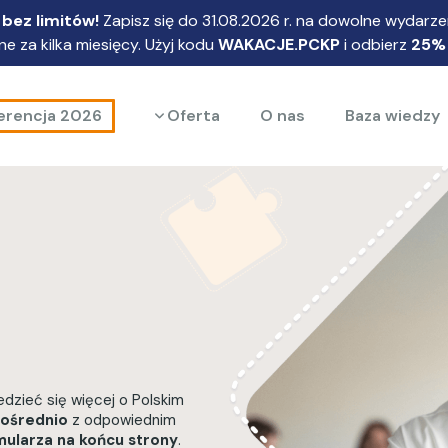
bez limitów!
Zapisz się do 31.08.2026 r. na dowolne wydarzen
e za kilka miesięcy. Użyj kodu
WAKACJE.PCKP
i odbierz
25%
Rozwiń menu
erencja 2026
Oferta
O nas
Baza wiedzy
zieć się więcej o Polskim
pośrednio
z odpowiednim
mularza na końcu strony
.