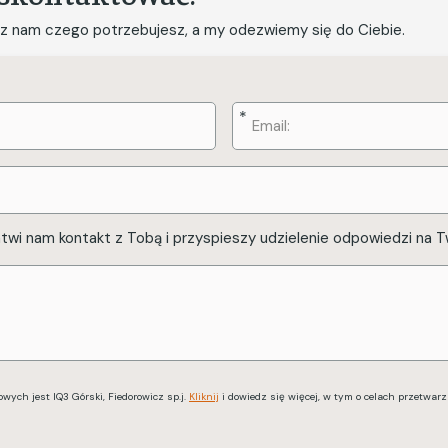
dz nam czego potrzebujesz, a my odezwiemy się do Ciebie.
E-
mail
*
atwi nam kontakt z Tobą i przyspieszy udzielenie odpowiedzi na T
ych jest IQ3 Górski, Fiedorowicz sp.j.
Kliknij
i dowiedz się więcej, w tym o celach przetwarz