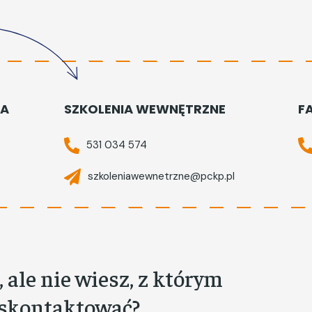
TA
SZKOLENIA WEWNĘTRZNE
F
531 034 574
szkoleniawewnetrzne@pckp.pl
 ale nie wiesz, z którym
 skontaktować?