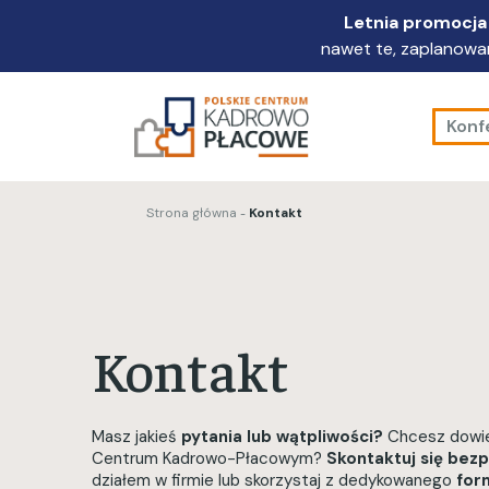
Przejdź
Letnia promocja 
do
nawet te, zaplanowan
głównej
treści
Konf
Strona główna
Kontakt
Kontakt
Masz jakieś
pytania lub wątpliwości?
Chcesz dowied
Centrum Kadrowo-Płacowym?
Skontaktuj się bez
działem w firmie lub skorzystaj z dedykowanego
for