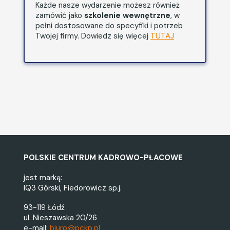
Każde nasze wydarzenie możesz również
zamówić jako
szkolenie wewnętrzne
, w
pełni dostosowane do specyfiki i potrzeb
Twojej firmy. Dowiedz się więcej
TUTAJ
POLSKIE CENTRUM KADROWO-PŁACOWE
jest marką:
IQ3 Górski, Fiedorowicz sp.j.
93-119 Łódź
ul. Nieszawska 20/26
e-mail:
biuro@pckp.pl