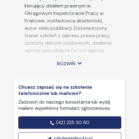
lub za pracę o jednakowej
kierujący działem prawnym w
wartości, w praktyce
Okręgowym Inspektoracie Pracy w
kontrolnej:
Krakowie, wykładowca akademicki,
Nowe uprawnienia PIP:
autor wielu publikacji. Doświadczony
uprawnienia PIP do badania
trener szkoleń z zakresu prawa pracy,
luki płacowej,
odpowiedzialność za brak
ochrony danych osobowych, działania
wartościowania stanowisk
agencji zatrudnienia (w tym agencji
pracy, odpowiedzialność za
pracy tymczasowych), Pracowniczych
brak transparentności w
ROZWIŃ
Planów Kapitałowych oraz ubezpieczeń
ogłoszeniach i siatkach płac.
społecznych. Prowadził liczne
Nowy taryfikator sankcji:
konferencje i seminaria naukowe
system kar progresywnych i
odpowiedzialność osobista
Chcesz zapisać się na szkolenie
poświęcone powyższej tematyce.
managerów, interpretacje
telefonicznie lub mailowo?
indywidualne PIP – jak zyskać
Zadzwoń do naszego konsultanta lub wyślij
„parasol ochronny” dla firmy.
mailem wypełniony formularz zgłoszeniowy.
Najczęstsze
nieprawidłowości
(42) 235 30 60
stwierdzane podczas
kontroli inspektorów pracy
szkolenia@pckp.pl