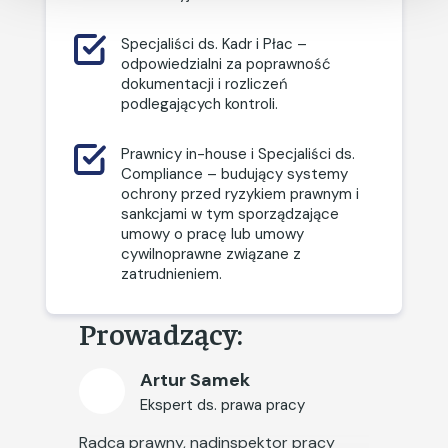
słabych punktów
organizacji), pułapki w
umowach cywilnoprawnych –
Specjaliści ds. Kadr i Płac –
czego unikać w zapisach i
odpowiedzialni za poprawność
praktyce.
dokumentacji i rozliczeń
podlegających kontroli.
Administracyjne
przekształcenie umowy
przez PIP: mechanizm
Prawnicy in-house i Specjaliści ds.
wydawania decyzji
Compliance – budujący systemy
zmieniającej zlecenie w etat,
ochrony przed ryzykiem prawnym i
ścieżka odwoławcza i
sankcjami w tym sporządzające
sądowa kontrola decyzji
umowy o pracę lub umowy
inspektora.
cywilnoprawne związane z
zatrudnieniem.
Finanse pod lupą –
transparentność płac i
Prowadzący:
kary. Ustawa o
wzmocnieniu stosowania
prawa do jednakowego
Artur Samek
wynagrodzenia mężczyzn i
Ekspert ds. prawa pracy
kobiet za jednakową pracę
Radca prawny, nadinspektor pracy