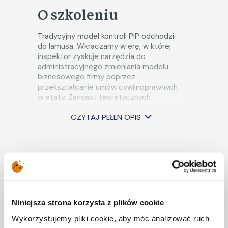
O szkoleniu
Tradycyjny model kontroli PIP odchodzi
do lamusa. Wkraczamy w erę, w której
inspektor zyskuje narzędzia do
administracyjnego zmieniania modelu
biznesowego firmy poprzez
przekształcanie umów cywilnoprawnych
w etaty. Zamiast teoretycznych
rozważań, skupiamy się na zarządzaniu
CZYTAJ PEŁEN OPIS
ryzykiem prawnym (compliance), audycie
własnych procesów oraz przygotowaniu
organizacji na nowe uprawnienia inspekcji
pracy, w zakresie przekształcania
Program szkolenia
podstawy zatrudnienia, konsekwencji
tych działań. Poznamy zasady
rozróżniania umów o pracę od umów
Nowoczesna metodyka
cywilnoprawnych stanowiących
podstawę zatrudnienia. Zwrócimy uwagę
kontroli inspektorów
Niniejsza strona korzysta z plików cookie
na postanowienia jakie powinna zawierać
pracy:
Wykorzystujemy pliki cookie, aby móc analizować ruch
zgodnie z utrwalonym orzecznictwem
Od wizytacji do e-kontroli: