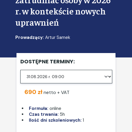
r. w kontekście nowych
uprawnień
Prowadzący:
Artur Samek
DOSTĘPNE TERMINY:
690 zł
netto + VAT
Formuła:
online
Czas trwania:
5h
Ilość dni szkoleniowych:
1