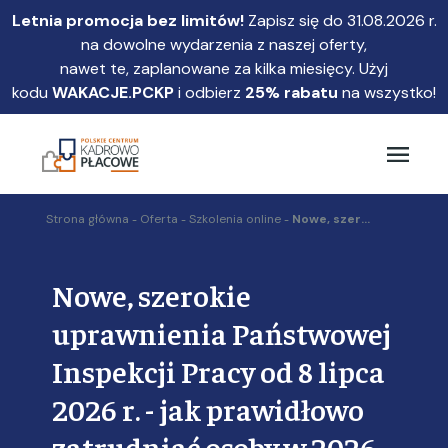
Przejdź
Letnia promocja bez limitów!
Zapisz się do 31.08.2026 r.
do
na dowolne wydarzenia z naszej oferty,
głównej
nawet te, zaplanowane za kilka miesięcy. Użyj
treści
kodu
WAKACJE.PCKP
i odbierz
25% rabatu
na wszystko!
Strona główna
Oferta
Szkolenia online
Nowe, szer...
Nowe, szerokie
uprawnienia Państwowej
Inspekcji Pracy od 8 lipca
2026 r. - jak prawidłowo
zatrudniać osoby w 2026