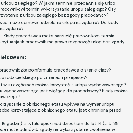
ić urlopu zaległego? W jakim terminie przedawnia się urlop
racownikowi termin wykorzystania urlopu zaległego? Czy
zystanie z urlopu zaległego bez zgody pracodawcy?
awca może odmówić udzielenia urlopu na żądanie? Do kiedy
 na żądanie?
pu. Kiedy pracodawca może narzucić pracownikom termin
ch sytuacjach pracownik ma prawo rozpocząć urlop bez zgody
cielstwem:
pracowniczka poinformuje pracodawcę o stanie ciąży?
lopu rodzicielskiego po zmianach przepisów?
 i w ilu częściach można korzystać z urlopu wychowawczego?
opu wychowawczego jest wiążący dla pracodawcy? Kiedy można
wawczego?
korzystanie z obniżonego etatu wpływa na wymiar urlopu
ba korzystająca z obniżonego etatu jest chroniona przed
 16 godzin) z tytułu opieki nad dzieckiem do lat 14 (art. 188
wca może odmówić zgody na wykorzystanie zwolnienia w