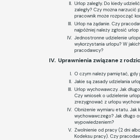
Urlop zaległy. Do kiedy udziel
zaległy? Czy można narzucić p
pracownik może rozpocząć kor
Urlop na żądanie. Czy pracod
najpóźniej należy zgłosić urlop
Jednostronne udzielenie urlo
wykorzystania urlopu? W jaki
pracodawcy?
Uprawnienia związane z rodzi
O czym należy pamiętać, gdy 
Jakie są zasady udzielania ur
Urlop wychowawczy. Jak długo
Czy wniosek o udzielenie url
zrezygnować z urlopu wycho
Obniżenie wymiaru etatu. Jak 
wychowawczego? Jak długo oso
wypowiedzeniem?
Zwolnienie od pracy (2 dni albo
Kodeksu pracy). Czy pracoda