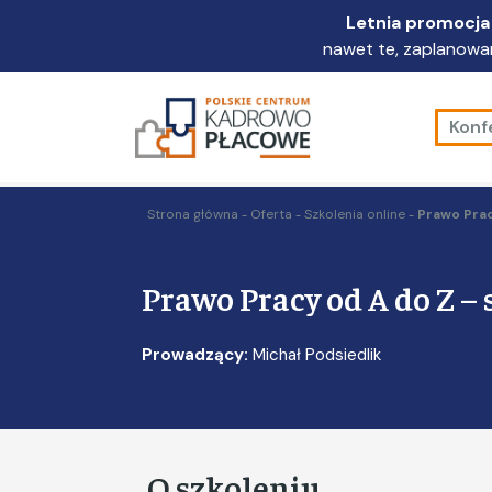
Przejdź
Letnia promocja 
do
nawet te, zaplanowan
głównej
treści
Konf
Strona główna
Oferta
Szkolenia online
Prawo Prac
Prawo Pracy od A do Z –
Prowadzący:
Michał Podsiedlik
O szkoleniu