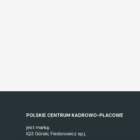
POLSKIE CENTRUM KADROWO-PŁACOWE
jest marką:
IQ3 Górski, Fiedorowicz sp.j.