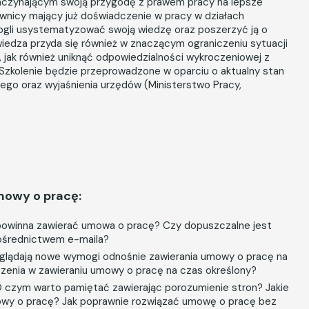
aczynającym swoją przygodę z prawem pracy na lepsze
wnicy mający już doświadczenie w pracy w działach
gli usystematyzować swoją wiedzę oraz poszerzyć ją o
iedza przyda się również w znaczącym ograniczeniu sytuacji
k, jak również uniknąć odpowiedzialności wykroczeniowej z
 Szkolenie będzie przeprowadzone w oparciu o aktualny stan
zego oraz wyjaśnienia urzędów (Ministerstwo Pracy,
mowy o pracę:
powinna zawierać umowa o pracę? Czy dopuszczalne jest
ośrednictwem e-maila?
glądają nowe wymogi odnośnie zawierania umowy o pracę na
czenia w zawieraniu umowy o pracę na czas określony?
 czym warto pamiętać zawierając porozumienie stron? Jakie
wy o pracę? Jak poprawnie rozwiązać umowę o pracę bez