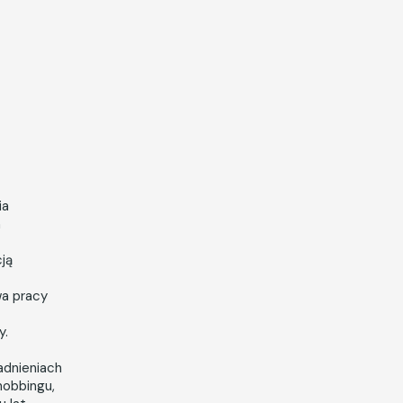
ia
h
ją
wa pracy
y.
adnieniach
mobbingu,