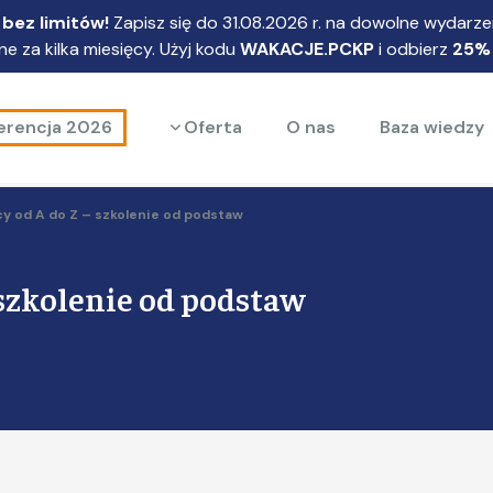
bez limitów!
Zapisz się do 31.08.2026 r. na dowolne wydarzen
e za kilka miesięcy. Użyj kodu
WAKACJE.PCKP
i odbierz
25%
Rozwiń menu
erencja 2026
Oferta
O nas
Baza wiedzy
y od A do Z – szkolenie od podstaw
 szkolenie od podstaw