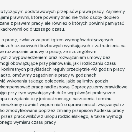
 dotyczącym podstawowych przepisów prawa pracy. Zajmiemy
jami prawnymi, które powinny znać nie tylko osoby dopiero
ane z prawem pracy, ale również o których powinni pamiętać
 kadrowymi od dłuższego czasu.
y o pracę, zwłaszcza pod kątem wymogów dotyczących
raniczeń czasowych i liczbowych wynikających z zatrudnienia na
we rozwiązanie umowy o pracę, ze szczególnym
anych z wypowiedzeniem oraz rozwiązaniem umowy bez
i obowiązujące przy planowaniu, jak i rozliczaniu czasu
konkretnych przykładach reguły przeciętnie 40 godzin pracy
nadto, omówimy zagadnienie pracy w godzinach
wykonania takiego polecenia, jakie są limity godzin
 rekompensować pracę nadliczbową. Doprecyzujemy prawidłowe
ając przy tym wywołujących duże wątpliwości praktyczne
lopu na żądanie czy jednostronnego narzucenia terminu
omieszkamy również wspomnieć o uprawnieniach związanych z
roko zmodyfikowane poprzez zmianę przepisów Kodeksu pracy.
 przez pracowników z urlopu rodzicielskiego, a także wymogi
onego wymiaru czasu pracy.