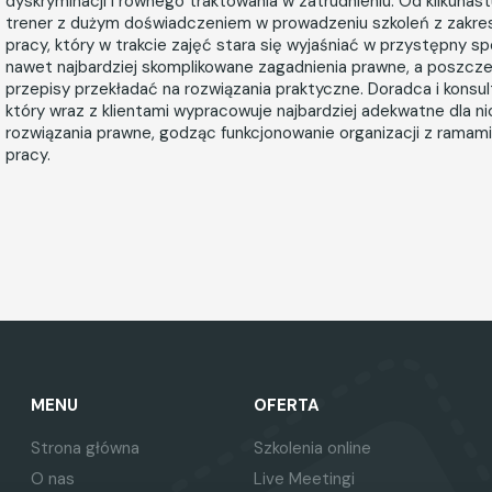
dyskryminacji i równego traktowania w zatrudnieniu. Od kilkunast
trener z dużym doświadczeniem w prowadzeniu szkoleń z zakre
pracy, który w trakcie zajęć stara się wyjaśniać w przystępny s
nawet najbardziej skomplikowane zagadnienia prawne, a poszcz
przepisy przekładać na rozwiązania praktyczne. Doradca i konsul
który wraz z klientami wypracowuje najbardziej adekwatne dla ni
rozwiązania prawne, godząc funkcjonowanie organizacji z ramam
pracy.
MENU
OFERTA
Strona główna
Szkolenia online
O nas
Live Meetingi