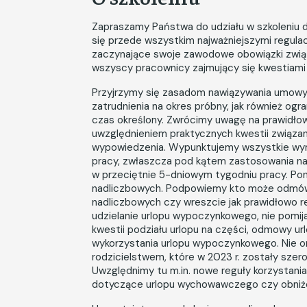
Zapraszamy Państwa do udziału w szkoleniu
się przede wszystkim najważniejszymi regulac
zaczynające swoje zawodowe obowiązki związ
wszyscy pracownicy zajmujący się kwestiami
Przyjrzymy się zasadom nawiązywania umow
zatrudnienia na okres próbny, jak również og
czas określony. Zwrócimy uwagę na prawidło
uwzględnieniem praktycznych kwestii związ
wypowiedzenia. Wypunktujemy wszystkie wymog
pracy, zwłaszcza pod kątem zastosowania na 
w przeciętnie 5-dniowym tygodniu pracy. Po
nadliczbowych. Podpowiemy kto może odmówić 
nadliczbowych czy wreszcie jak prawidłowo
udzielanie urlopu wypoczynkowego, nie pomij
kwestii podziału urlopu na części, odmowy ur
wykorzystania urlopu wypoczynkowego. Nie 
rodzicielstwem, które w 2023 r. zostały sze
Uwzględnimy tu m.in. nowe reguły korzystania
dotyczące urlopu wychowawczego czy obniż