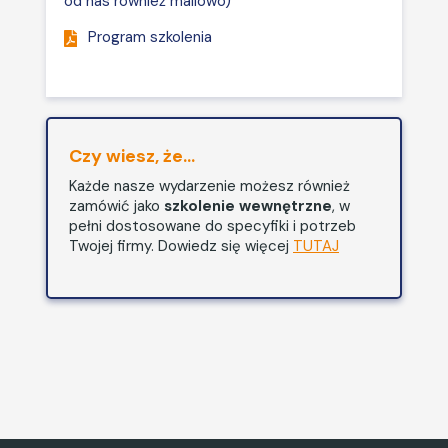
od nas również mailowo)
przekazania grafików,
Program szkolenia
harmonogramy
pracowników
zatrudnionych w
niepełnym wymiarze
czasu pracy, okres
Czy wiesz, że...
przechowywania (wzór).
Każde nasze wydarzenie możesz również
Właściwe zapisy w
zamówić jako
szkolenie wewnętrzne
, w
umowie o pracę
pełni dostosowane do specyfiki i potrzeb
„niepełnoetatowca”
Twojej firmy. Dowiedz się więcej
TUTAJ
dotyczące liczby godzin,
z przekroczeniem
których pracownik
nabywa prawo do
dodatku – orzeczenie
TSUE.
Celowość różnicowania
w zakładzie pracy