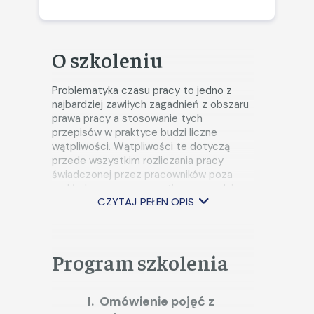
O szkoleniu
Problematyka czasu pracy to jedno z
najbardziej zawiłych zagadnień z obszaru
prawa pracy a stosowanie tych
przepisów w praktyce budzi liczne
wątpliwości. Wątpliwości te dotyczą
przede wszystkim rozliczania pracy
świadczonej przez pracowników poza
rozkładem czasu pracy tj. pracy w dniu
CZYTAJ PEŁEN OPIS
wolnym, w godzinach nadliczbowych, w
niedziele i święta. Problematyczna jest
również kwestia związana z
odpracowywaniem wyjść prywatnych,
Program szkolenia
zlecaniem pracy nadliczbowej
pracowników wychowujących dzieci oraz
wypracowanie właściwej dokumentacji
Omówienie pojęć z
dotyczącej tych instytucji prawa pracy.