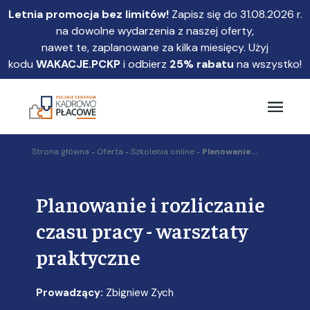
Przejdź
Letnia promocja bez limitów!
Zapisz się do 31.08.2026 r.
do
na dowolne wydarzenia z naszej oferty,
głównej
nawet te, zaplanowane za kilka miesięcy. Użyj
treści
kodu
WAKACJE.PCKP
i odbierz
25% rabatu
na wszystko!
Strona główna
Oferta
Szkolenia online
Planowanie...
Planowanie i rozliczanie
czasu pracy - warsztaty
praktyczne
Prowadzący:
Zbigniew Zych