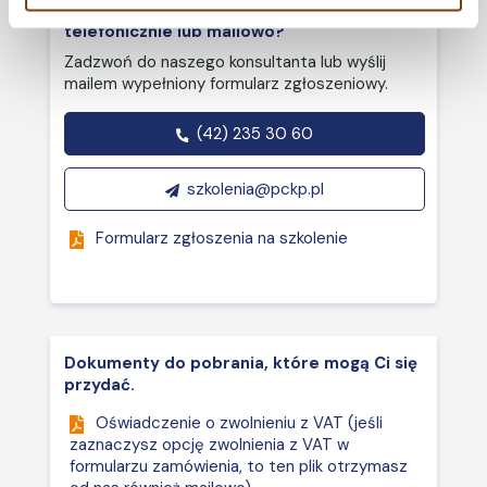
Chcesz zapisać się na szkolenie
prowadzący szkolenia m.in.
czasem pracy –
telefonicznie lub mailowo?
inspektorów pracy PIP, wykładowca na
odbieranie od
Zadzwoń do naszego konsultanta lub wyślij
studiach podyplomowych publicznej
pracowników zgody na
mailem wypełniony formularz zgłoszeniowy.
uczelni wyższej w Krakowie, posiada
świadczenie pracy w
kwalifikacje specjalisty ds.
godzinach
(42) 235 30 60
bezpieczeństwa i higieny pracy.
nadliczbowych oraz w
nocy - wzory.
szkolenia@pckp.pl
Stosowanie
elastycznego czasu
Formularz zgłoszenia na szkolenie
pracy w stosunku do
pracowników
szczególnie
uprawnionych (wzór).
Dokumenty do pobrania, które mogą Ci się
Rozkład czasu pracy -
przydać.
zasady tworzenia i
Oświadczenie o zwolnieniu z VAT (jeśli
modyfikacji
zaznaczysz opcję zwolnienia z VAT w
harmonogramów czasu
formularzu zamówienia, to ten plik otrzymasz
pracy, termin