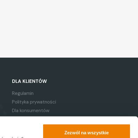
DLA KLIENTÓW
Regulamin
Polityka prywatności
Dla konsumentów
Newsletter
Ta strona jest chroniona przez reCaptcha.
Zezwól na wszystkie
Obowiązują zasady
polityki prywatności
Google