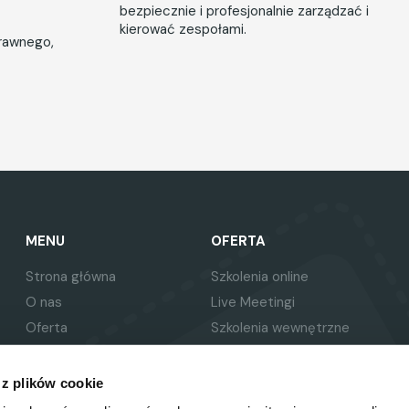
bezpiecznie i profesjonalnie zarządzać i
kierować zespołami.
prawnego,
MENU
OFERTA
Strona główna
Szkolenia online
O nas
Live Meetingi
Oferta
Szkolenia wewnętrzne
Baza wiedzy
Platforma szkoleniowa
Eksperci
 z plików cookie
Kontakt