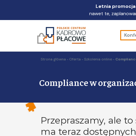
Przejdź
Letnia promocja 
do
nawet te, zaplanowan
głównej
treści
Konf
Strona główna
Oferta
Szkolenia online
Compliance
Compliance w organizac
Przepraszamy, ale to 
ma teraz dostępnych