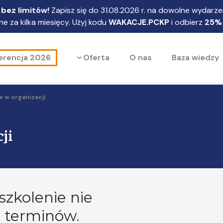
bez limitów!
Zapisz się do 31.08.2026 r. na dowolne wydarzen
e za kilka miesięcy. Użyj kodu
WAKACJE.PCKP
i odbierz
25%
Rozwiń menu
erencja 2026
Oferta
O nas
Baza wiedzy
 w organizacji
ji
szkolenie nie
 terminów.