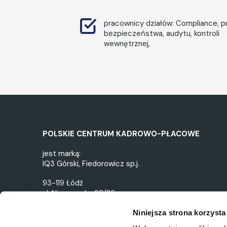
pracownicy działów: Compliance, 
bezpieczeństwa, audytu, kontroli
wewnętrznej,
POLSKIE CENTRUM KADROWO-PŁACOWE
jest marką:
IQ3 Górski, Fiedorowicz sp.j.
93-119 Łódź
ul. Nieszawska 20/26
e-mail:
biuro@pckp.pl
Niniejsza strona korzysta
NIP: 7282867818