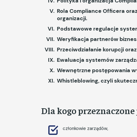
Polityka i organizacja Complia
Rola Compliance Officera ora
organizacji.
Podstawowe regulacje system
Weryfikacja partnerów bizne
Przeciwdziałanie korupcji oraz
Ewaluacja systemów zarządza
Wewnętrzne postępowania wy
Whistleblowing, czyli skutec
Dla kogo przeznaczone j
członkowie zarządów,