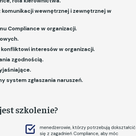
nce, rola kierownictwa.
z komunikacji wewnętrznej i zewnętrznej w
u Compliance w organizacji.
sowych.
 konfliktowi interesów w organizacji.
nia zgodnością.
jaśniające.
zny system zgłaszania naruszeń.
est szkolenie?
menedżerowie, którzy potrzebują dokształcić
się z zagadnień Compliance, aby móc