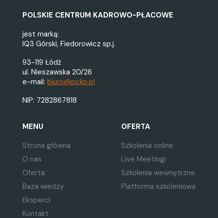
POLSKIE CENTRUM KADROWO-PŁACOWE
jest marką:
IQ3 Górski, Fiedorowicz sp.j.
93-119 Łódź
ul. Nieszawska 20/26
e-mail:
biuro@pckp.pl
NIP: 7282867818
MENU
OFERTA
Strona główna
Szkolenia online
O nas
Live Meetingi
Oferta
Szkolenia wewnętrzne
Baza wiedzy
Platforma szkoleniowa
Eksperci
Kontakt