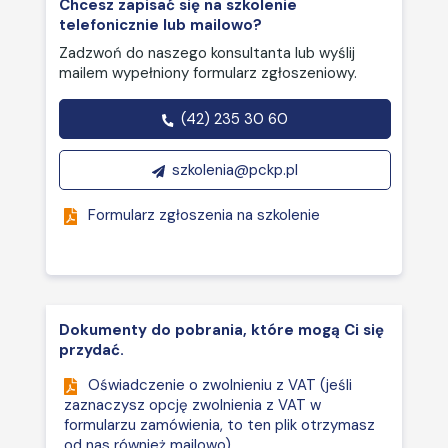
wygenerowanych przez AI.
Chcesz zapisać się na szkolenie
telefonicznie lub mailowo?
Wykorzystanie edytora
Power Query do
Zadzwoń do naszego konsultanta lub wyślij
automatyzacji importu i
mailem wypełniony formularz zgłoszeniowy.
przetwarzania danych.
Integracja z innymi
(42) 235 30 60
narzędziami
szkolenia@pckp.pl
Wykorzystanie dodatków AI,
takich jak ChatGPT for Excel,
do optymalizacji pracy.
Formularz zgłoszenia na szkolenie
Analiza danych z AI przy
użyciu Copilot pro:
Omówienie czym jest i gdzie
znajdę płatny dodatek
Dokumenty do pobrania, które mogą Ci się
Copilot Pro?
przydać.
Jak wdrożyć i zacząć używać
dodatek Copilot Pro?
Oświadczenie o zwolnieniu z VAT (jeśli
Przykłady wykorzystania
zaznaczysz opcję zwolnienia z VAT w
dodatku Copilot Pro w
formularzu zamówienia, to ten plik otrzymasz
codziennej pracy.
od nas również mailowo)