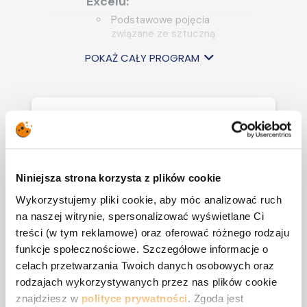
Excelu:
Podstawowe pojęcia
związane ze sztuczną
inteligencją.
POKAŻ CAŁY PROGRAM
Wbudowane narzędzia w
Excelu i techniki pracy
wspierane przez sztuczną
inteligencję np. praca z
danymi pochodzących z
Dla kogo
obrazów, narzędzia
polecające i tworzące
przeznaczone jest
gotowe tabele przestawne i
wykresy.
szkolenie?
Niniejsza strona korzysta z plików cookie
Praktyczne zastosowanie
Wykorzystujemy pliki cookie, aby móc analizować ruch
AI w Excelu przy pomocy
na naszej witrynie, spersonalizować wyświetlane Ci
Szkolenie jest przeznaczone dla
zewnętrznych narzędzi:
treści (w tym reklamowe) oraz oferować różnego rodzaju
osób, które mają podstawową
Bezpieczeństwo danych w
funkcje społecznościowe. Szczegółowe informacje o
znajomość Excela i chcą poszerzyć
pracy z AI.
swoje umiejętności o podstawowe i
celach przetwarzania Twoich danych osobowych oraz
zaawansowane funkcje oraz
Omówienie darmowych
rodzajach wykorzystywanych przez nas plików cookie
wykorzystanie sztucznej inteligencji
„asystentów” sztucznej
znajdziesz w
polityce prywatności
. Zgoda jest
w codziennej pracy.
inteligencji (ChatGPT,