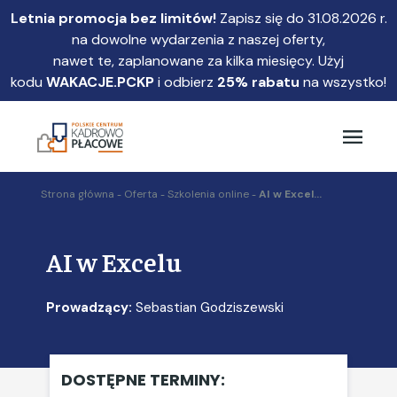
Przejdź
Letnia promocja bez limitów!
Zapisz się do 31.08.2026 r.
do
na dowolne wydarzenia z naszej oferty,
głównej
nawet te, zaplanowane za kilka miesięcy. Użyj
treści
kodu
WAKACJE.PCKP
i odbierz
25% rabatu
na wszystko!
Strona główna
Oferta
Szkolenia online
AI w Excel...
AI w Excelu
Prowadzący:
Sebastian Godziszewski
DOSTĘPNE TERMINY: