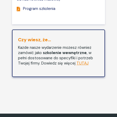
Wyciąganie wniosków z
Program szkolenia
danych przy pomocy AI.
Tworzenie dynamicznych
raportów i wizualizacji przy
pomocy AI.
Czy wiesz, że...
Każde nasze wydarzenie możesz również
zamówić jako
szkolenie wewnętrzne
, w
pełni dostosowane do specyfiki i potrzeb
Twojej firmy. Dowiedz się więcej
TUTAJ