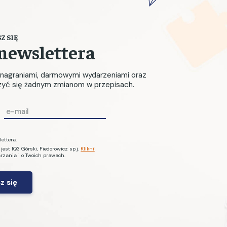
Z SIĘ
newslettera
, nagraniami, darmowymi wydarzeniami oraz
czyć się żadnym zmianom w przepisach.
E
m
a
ettera.
i
st IQ3 Górski, Fiedorowicz sp.j.
Kliknij
arzania i o Twoich prawach.
l
*