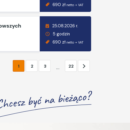
690 zł
netto + VAT
nowszych
25.08.2026 r.
5 godzin
690 zł
netto + VAT
1
2
3
22
...
Chcesz być na bieżąco?