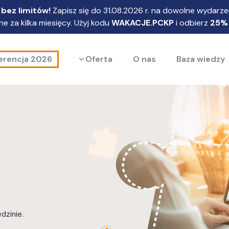
bez limitów!
Zapisz się do 31.08.2026 r. na dowolne wydarzen
e za kilka miesięcy. Użyj kodu
WAKACJE.PCKP
i odbierz
25%
Rozwiń menu
erencja 2026
Oferta
O nas
Baza wiedzy
dzinie.