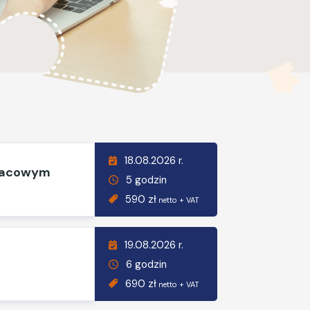
18.08.2026 r.
płacowym
5 godzin
590 zł
netto + VAT
19.08.2026 r.
6 godzin
690 zł
netto + VAT