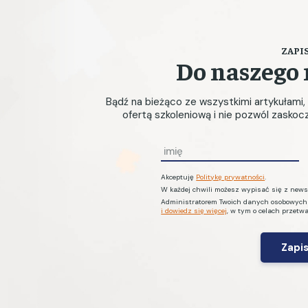
ZAPIS
Do naszego 
Bądź na bieżąco ze wszystkimi artykułami
ofertą szkoleniową i nie pozwól zasko
I
m
Akceptuję
Politykę prywatności
.
i
W każdej chwili możesz wypisać się z newsl
ę
Administratorem Twoich danych osobowych je
i dowiedz się więcej
, w tym o celach przetw
*