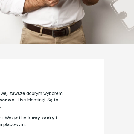
ółowej, zawsze dobrym wyborem
łacowe
i Live Meetingi. Są to
.
ści. Wszystkie
kursy kadry i
mi płacowymi.