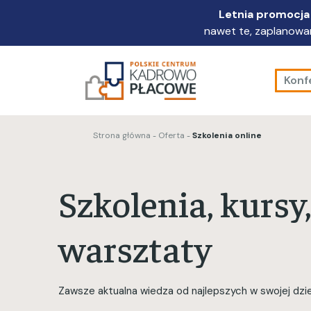
Przejdź
Letnia promocja 
do
nawet te, zaplanowan
głównej
treści
Konf
Strona główna
Oferta
Szkolenia online
Szkolenia, kursy,
warsztaty
Zawsze aktualna wiedza od najlepszych w swojej dzie