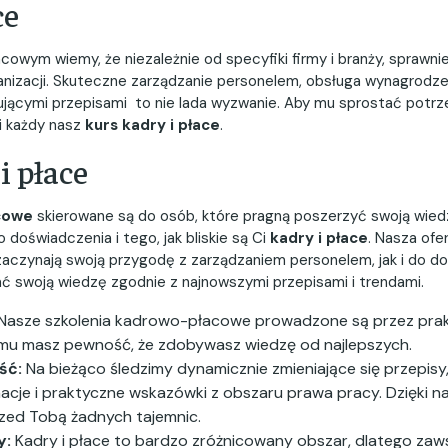
ce
wym wiemy, że niezależnie od specyfiki firmy i branży, sprawnie
anizacji. Skuteczne zarządzanie personelem, obsługa wynagrodz
jącymi przepisami to nie lada wyzwanie. Aby mu sprostać potrze
i każdy nasz
kurs kadry i płace
.
i płace
cowe
skierowane są do osób, które pragną poszerzyć swoją wied
 doświadczenia i tego, jak bliskie są Ci
kadry i płace
. Nasza ofe
zaczynają swoją przygodę z zarządzaniem personelem, jak i do d
ć swoją wiedzę zgodnie z najnowszymi przepisami i trendami.
Nasze szkolenia kadrowo-płacowe prowadzone są przez prak
emu masz pewność, że zdobywasz wiedzę od najlepszych.
ść:
Na bieżąco śledzimy dynamicznie zmieniające się przepisy
rmacje i praktyczne wskazówki z obszaru prawa pracy. Dzięki 
rzed Tobą żadnych tajemnic.
y:
Kadry i płace to bardzo zróżnicowany obszar, dlatego zaw