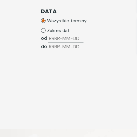
Wynagrodzenia i potrącenia z
wynagrodzeń
DATA
Zatrudnianie cudzoziemców
Wszystkie terminy
ZFŚS
Zakres dat
od
ZUS
do