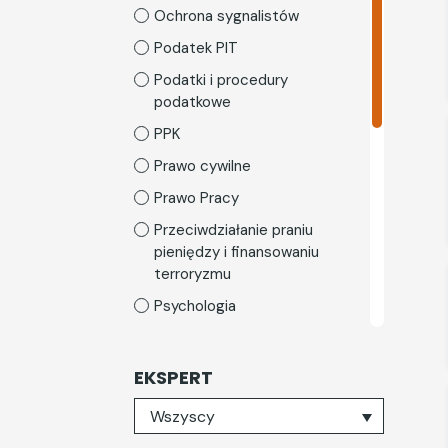
Ochrona sygnalistów
Podatek PIT
Podatki i procedury
podatkowe
PPK
Prawo cywilne
Prawo Pracy
Przeciwdziałanie praniu
pieniędzy i finansowaniu
terroryzmu
Psychologia
Rozwój osobisty
Skarbnica rodzica
EKSPERT
TSL i gospodarka
Wybierz eksperta
Wszyscy
magazynowa