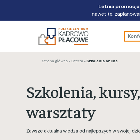
Przejdź
Letnia promocja 
do
nawet te, zaplanowan
głównej
treści
Konf
Strona główna
Oferta
Szkolenia online
Szkolenia, kursy,
warsztaty
Zawsze aktualna wiedza od najlepszych w swojej dzie