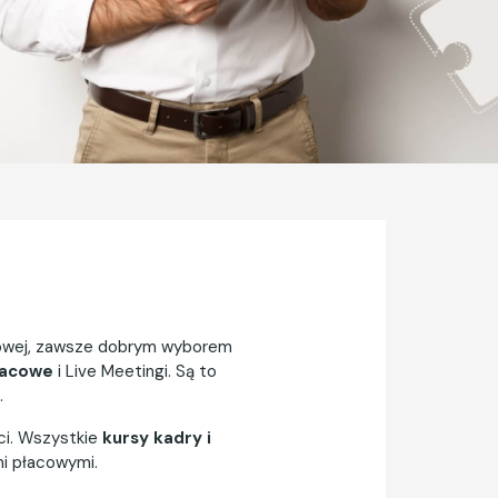
ółowej, zawsze dobrym wyborem
łacowe
i Live Meetingi. Są to
.
ści. Wszystkie
kursy kadry i
mi płacowymi.