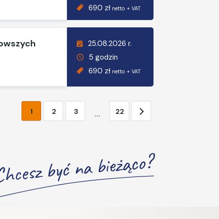
690 zł
netto + VAT
nowszych
25.08.2026 r.
5 godzin
690 zł
netto + VAT
1
2
3
22
...
Chcesz być na bieżąco?