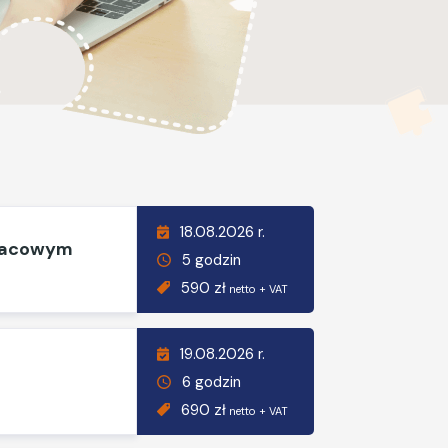
18.08.2026 r.
płacowym
5 godzin
590 zł
netto + VAT
19.08.2026 r.
6 godzin
690 zł
netto + VAT