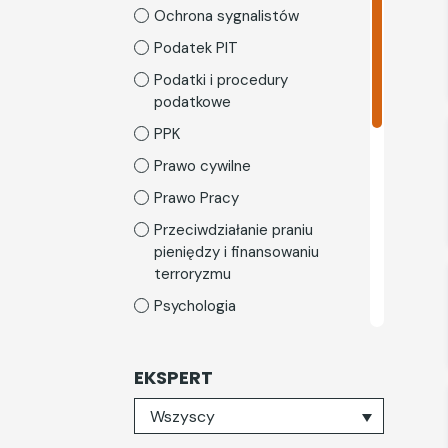
Ochrona sygnalistów
Podatek PIT
Podatki i procedury
podatkowe
PPK
Prawo cywilne
Prawo Pracy
Przeciwdziałanie praniu
pieniędzy i finansowaniu
terroryzmu
Psychologia
Rozwój osobisty
Skarbnica rodzica
EKSPERT
TSL i gospodarka
Wybierz eksperta
Wszyscy
magazynowa