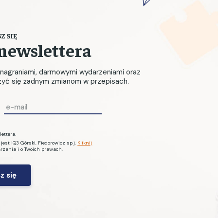
Z SIĘ
newslettera
, nagraniami, darmowymi wydarzeniami oraz
czyć się żadnym zmianom w przepisach.
E
m
a
ettera.
i
st IQ3 Górski, Fiedorowicz sp.j.
Kliknij
arzania i o Twoich prawach.
l
*