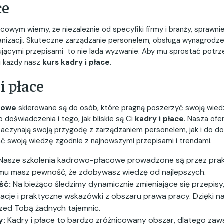
ce
wym wiemy, że niezależnie od specyfiki firmy i branży, sprawnie
anizacji. Skuteczne zarządzanie personelem, obsługa wynagrodz
jącymi przepisami to nie lada wyzwanie. Aby mu sprostać potrze
i każdy nasz
kurs kadry i płace
.
i płace
cowe
skierowane są do osób, które pragną poszerzyć swoją wied
 doświadczenia i tego, jak bliskie są Ci
kadry i płace
. Nasza ofe
zaczynają swoją przygodę z zarządzaniem personelem, jak i do d
ć swoją wiedzę zgodnie z najnowszymi przepisami i trendami.
Nasze szkolenia kadrowo-płacowe prowadzone są przez prak
emu masz pewność, że zdobywasz wiedzę od najlepszych.
ść:
Na bieżąco śledzimy dynamicznie zmieniające się przepisy
rmacje i praktyczne wskazówki z obszaru prawa pracy. Dzięki 
rzed Tobą żadnych tajemnic.
y:
Kadry i płace to bardzo zróżnicowany obszar, dlatego zaw