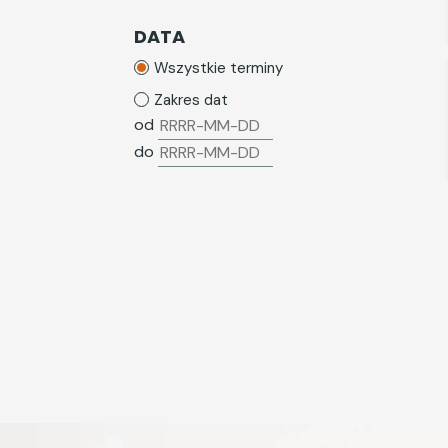
Wynagrodzenia i potrącenia z
wynagrodzeń
DATA
Zatrudnianie cudzoziemców
Wszystkie terminy
ZFŚS
Zakres dat
od
ZUS
do