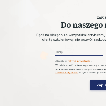
ZAPIS
Do naszego 
Bądź na bieżąco ze wszystkimi artykułami
ofertą szkoleniową i nie pozwól zasko
I
m
Akceptuję
Politykę prywatności
.
i
W każdej chwili możesz wypisać się z newsl
ę
Administratorem Twoich danych osobowych je
i dowiedz się więcej
, w tym o celach przetw
*