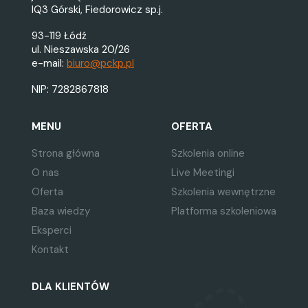
IQ3 Górski, Fiedorowicz sp.j.
93-119 Łódź
ul. Nieszawska 20/26
e-mail:
biuro@pckp.pl
NIP: 7282867818
MENU
OFERTA
Strona główna
Szkolenia online
O nas
Live Meetingi
Oferta
Szkolenia wewnętrzne
Baza wiedzy
Platforma szkoleniowa
Eksperci
Kontakt
DLA KLIENTÓW