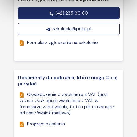
Toruniu oraz podyplomowej Psychologii
w Zarządzaniu Uniwersytetu im. Adama
(42) 235 30 60
Mickiewicza w Poznaniu.
szkolenia@pckp.pl
Formularz zgłoszenia na szkolenie
Dokumenty do pobrania, które mogą Ci się
przydać.
Oświadczenie o zwolnieniu z VAT (jeśli
zaznaczysz opcję zwolnienia z VAT w
formularzu zamówienia, to ten plik otrzymasz
od nas również mailowo)
Program szkolenia