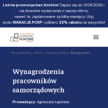
Przejdź
Letnia promocja bez limitów!
Zapisz się do 31.08.2026 r.
do
na dowolne wydarzenia z naszej oferty,
głównej
nawet te, zaplanowane za kilka miesięcy. Użyj
treści
kodu
WAKACJE.PCKP
i odbierz
25% rabatu
na wszystko!
Strona główna
Oferta
Szkolenia online
Wynagrodze...
Wynagrodzenia
pracowników
samorządowych
Prowadzący:
Agnieszka Łapińska