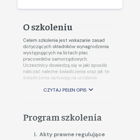
O szkoleniu
Celem szkolenia jest wskazanie zasad
dotyczących składników wynagrodzenia
występujących na listach płac
pracowników samorządowych.
Uczestnicy dowiedzą się w jaki sposób
naliczać należne świadczenia oraz jak te
świadczenia wpływają na ustalenie
wynagrodzenia za czasu urlopu lub innych
CZYTAJ PEŁEN OPIS
nieobecności, ekwiwalentu za
niewykorzystany urlop oraz podstawy
zasiłkowej.
Program szkolenia
Akty prawne regulujące