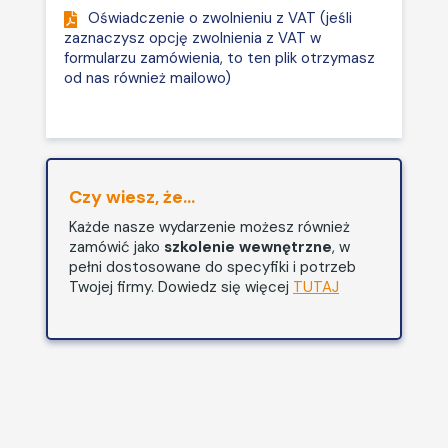
zakończonym postępowaniu
Oświadczenie o zwolnieniu z VAT (jeśli
ZUS za okres sprzed 2022 r. i
zaznaczysz opcję zwolnienia z VAT w
przed upływie okresu
formularzu zamówienia, to ten plik otrzymasz
dochodzenia należności.
od nas również mailowo)
Układ ratalny – jesteś
dłużnikiem czy nim nie
jesteś, wpływ na prawa i
obowiązki płatnika
Czy wiesz, że...
składek.
Każde nasze wydarzenie możesz również
Świadczenia w zakresie
zamówić jako
szkolenie wewnętrzne
, w
choroby i macierzyństwa:
pełni dostosowane do specyfiki i potrzeb
Twojej firmy. Dowiedz się więcej
TUTAJ
uśredniony lub zróżnicowany
nowy wymiar zasiłku
macierzyńskiego uzależniony
od tzw. wniosku zasiłkowego
złożonego przez
„pierwszego” rodzica,
wpływ wieku dziecka i bycie
„pierwszym” lub „drugim”