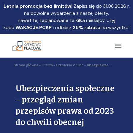
Przejdź
Letnia promocja bez limitów!
Zapisz się do 31.08.2026 r.
do
na dowolne wydarzenia z naszej oferty,
głównej
nawet te, zaplanowane za kilka miesięcy. Użyj
treści
kodu
WAKACJE.PCKP
i odbierz
25% rabatu
na wszystko!
Strona główna
Oferta
Szkolenia online
Ubezpiecze...
Ubezpieczenia społeczne
– przegląd zmian
przepisów prawa od 2023
do chwili obecnej