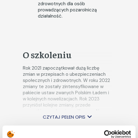
zdrowotnych dla osób
prowadzących pozarolniczą
działalność.
O szkoleniu
Rok 2021 zapoczątkował dużą liczbę
zmian w przepisach o ubezpieczeniach
społecznych i zdrowotnych. W roku 2022
zmiany te zostały zintensyfikowane w
pakiecie ustaw zwanych Polskim Ładem i
w kolejnych nowelizacjach. Rok 2023
przyniósł kolejne zmiany, przede
wszystkim w zakresie zasiłkowym. Na
CZYTAJ PEŁEN OPIS
dodatek oprócz nowelizacji przepisów,
ZUS zmieniał interpretację tych
przepisów. I tu szczególnie odczuliśmy to
w obszarze zasiłków.