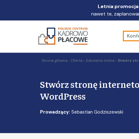
Przejdź
Letnia promocja 
do
nawet te, zaplanowan
głównej
treści
Konf
Strona główna
Oferta
Szkolenia online
Stwórz str
Stwórz stronę internet
WordPress
Prowadzący:
Sebastian Godziszewski