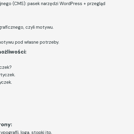
yjnego (CMS): pasek narzędzi WordPress + przegląd
raficznego, czyli motywu.
motywu pod własne potrzeby.
możliwości:
yczek?
tyczek.
yczek.
rony:
pografii, loga, stopki itp.