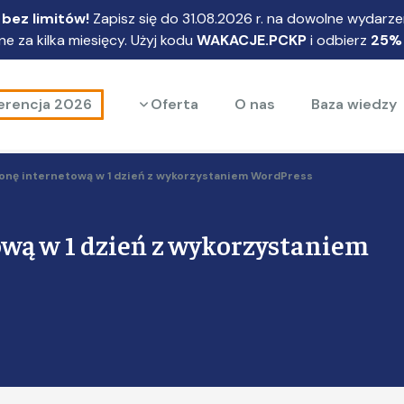
bez limitów!
Zapisz się do 31.08.2026 r. na dowolne wydarzen
e za kilka miesięcy. Użyj kodu
WAKACJE.PCKP
i odbierz
25%
Rozwiń menu
erencja 2026
Oferta
O nas
Baza wiedzy
onę internetową w 1 dzień z wykorzystaniem WordPress
ową w 1 dzień z wykorzystaniem