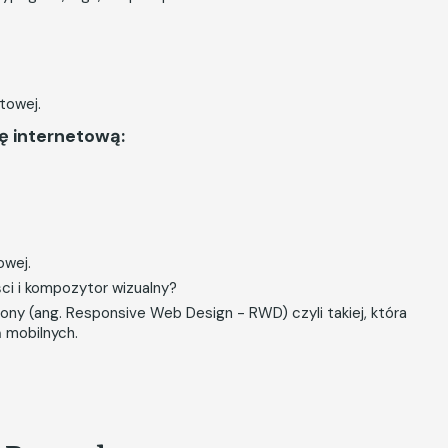
towej.
 internetową:
owej.
eści i kompozytor wizualny?
ny (ang. Responsive Web Design - RWD) czyli takiej, która
 mobilnych.