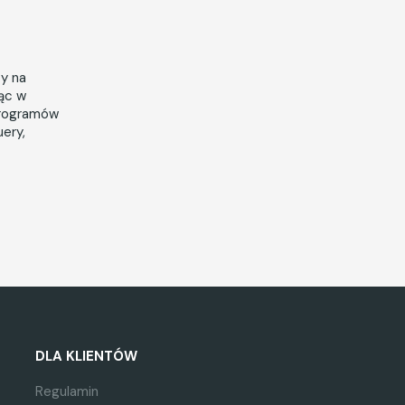
cy na
jąc w
programów
ery,
DLA KLIENTÓW
Regulamin