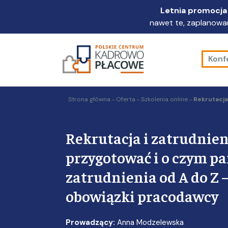
Przejdź
Letnia promocja 
do
nawet te, zaplanowan
głównej
treści
Konf
Strona główna
Oferta
Szkolenia online
Rekrutacja
Rekrutacja i zatrudnien
przygotować i o czym p
zatrudnienia od A do Z
obowiązki pracodawcy
Prowadzący:
Anna Modzelewska