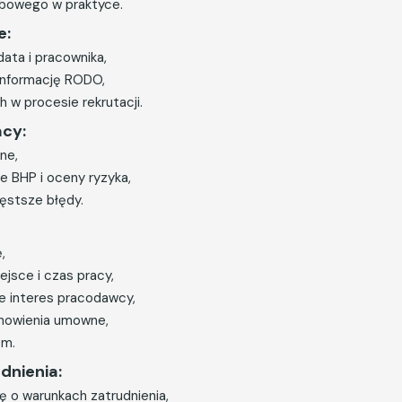
obowego w praktyce.
e:
ata i pracownika,
ć informację RODO,
w procesie rekrutacji.
acy:
ne,
e BHP i oceny ryzyka,
ęstsze błędy.
,
iejsce i czas pracy,
e interes pracodawcy,
anowienia umowne,
em.
dnienia:
ę o warunkach zatrudnienia,