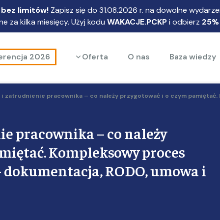
bez limitów!
Zapisz się do 31.08.2026 r. na dowolne wydarzen
e za kilka miesięcy. Użyj kodu
WAKACJE.PCKP
i odbierz
25%
Rozwiń menu
erencja 2026
Oferta
O nas
Baza wiedzy
 i zatrudnienie pracownika – co należy przygotować i o czym pamiętać. 
ie pracownika – co należy
amiętać. Kompleksowy proces
 – dokumentacja, RODO, umowa i