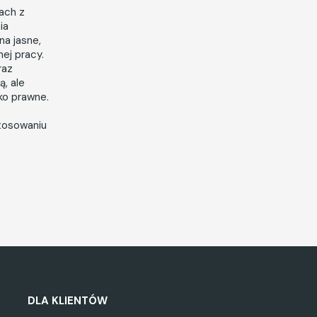
iach z
ia
a jasne,
ej pracy.
raz
ą, ale
ko prawne.
stosowaniu
DLA KLIENTÓW