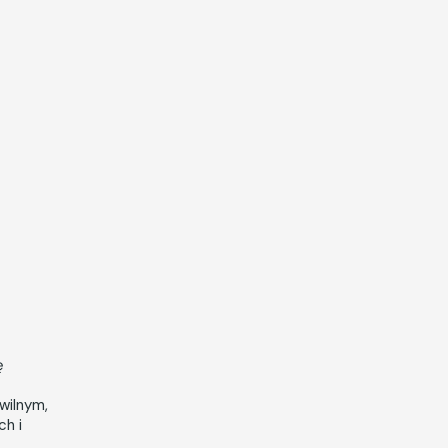
ę
wilnym,
ch i