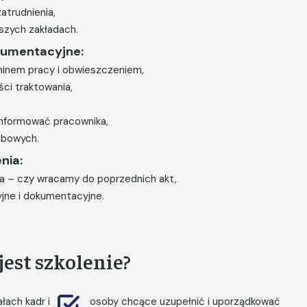
zatrudnienia,
kszych zakładach.
okumentacyjne:
minem pracy i obwieszczeniem,
ści traktowania,
 informować pracownika,
obowych.
nia:
a – czy wracamy do poprzednich akt,
jne i dokumentacyjne.
est szkolenie?
łach kadr i
osoby chcące uzupełnić i uporządkować