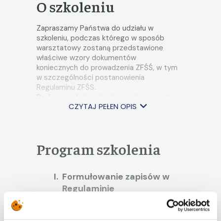
O szkoleniu
Zapraszamy Państwa do udziału w
szkoleniu, podczas którego w sposób
warsztatowy zostaną przedstawione
właściwe wzory dokumentów
koniecznych do prowadzenia ZFŚŚ, w tym
w szczególności postanowienia
Regulaminu ZFŚS.
Podczas szkolenia będziemy korzystać z
CZYTAJ PEŁEN OPIS
orzecznictwa Sądu Najwyższego, a także
analizować aktualne stanowiska i opinie
Głównego Inspektoratu Pracy oraz
Ministerstwa Rozwoju, Pracy i
Program szkolenia
Technologii, Urzędu Ochrony Danych
Osobowych.
Głównym celem szkolenia jest
Formułowanie zapisów w
zapoznanie uczestników z warsztatem w
zakresie tworzenia zapisów oraz wzorów
Regulaminie
dokumentów związanych z działalnością
wynagradzania dotyczące
socjalna pracodawcy.
nie tworzenia lub