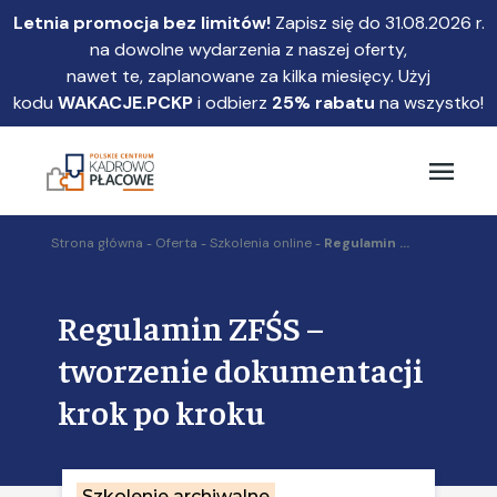
Przejdź
Letnia promocja bez limitów!
Zapisz się do 31.08.2026 r.
do
na dowolne wydarzenia z naszej oferty,
głównej
nawet te, zaplanowane za kilka miesięcy. Użyj
treści
kodu
WAKACJE.PCKP
i odbierz
25% rabatu
na wszystko!
Strona główna
Oferta
Szkolenia online
Regulamin ...
Regulamin ZFŚS –
tworzenie dokumentacji
krok po kroku
Szkolenie archiwalne