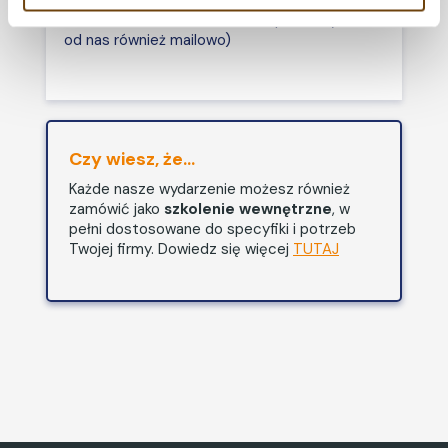
odpowiedź na wniosek
formularzu zamówienia, to ten plik otrzymasz
od nas również mailowo)
dotyczący odmowy lub
przyznania świadczeń z
ZFŚS.
Jak gromadzić,
przetwarzać i korzystać z
Czy wiesz, że...
dokumentów uzyskanych
Każde nasze wydarzenie możesz również
w związku z ubieganiem się
zamówić jako
szkolenie wewnętrzne
, w
oraz załatwieniem sprawy
pełni dostosowane do specyfiki i potrzeb
dotyczącej przyznania
Twojej firmy. Dowiedz się więcej
TUTAJ
świadczeń z ZFŚŚ w
kontekście przepisów
RODO.
Opracowanie wzorów
dokumentów dotyczących
ZFŚS w związku z
przepisami RODO.