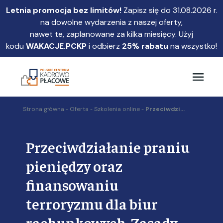
Przejdź
Letnia promocja bez limitów!
Zapisz się do 31.08.2026 r.
do
na dowolne wydarzenia z naszej oferty,
głównej
nawet te, zaplanowane za kilka miesięcy. Użyj
treści
kodu
WAKACJE.PCKP
i odbierz
25% rabatu
na wszystko!
Strona główna
Oferta
Szkolenia online
Przeciwdzi...
Przeciwdziałanie praniu
pieniędzy oraz
finansowaniu
terroryzmu dla biur
rachunkowych. Zasady