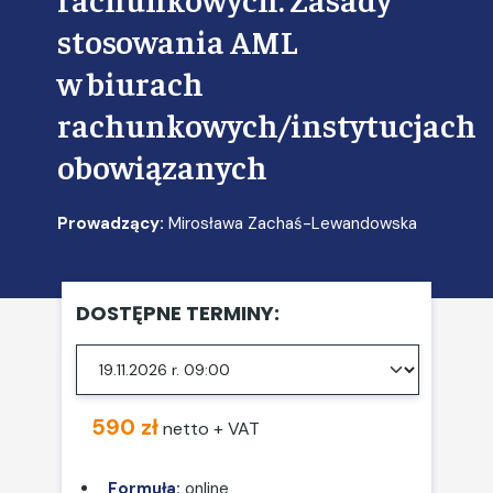
stosowania AML
w biurach
rachunkowych/instytucjach
obowiązanych
Prowadzący:
Mirosława Zachaś-Lewandowska
DOSTĘPNE TERMINY:
590 zł
netto + VAT
Formuła:
online