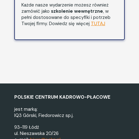
Każde nasze wydarzenie możesz również
Ekonomicznym w Poznaniu, na
zamówić jako
szkolenie wewnętrzne
, w
kierunkach związanych z
pełni dostosowane do specyfiki i potrzeb
przeciwdziałaniem praniu pieniędzy
Twojej firmy. Dowiedz się więcej
TUTAJ
oraz finansowaniu terroryzmu. W 2024
roku została współautorem książki
„Compliance. Przewodnik praktyczny”,
wydawnictwa Wolters Kluwer. W 2025
roku uzyskała certyfikat Audytora
AML/CFT Polskiego Instytutu Kontroli
Wewnętrznej.
POLSKIE CENTRUM KADROWO-PŁACOWE
jest marką:
IQ3 Górski, Fiedorowicz sp.j.
93-119 Łódź
ul. Nieszawska 20/26