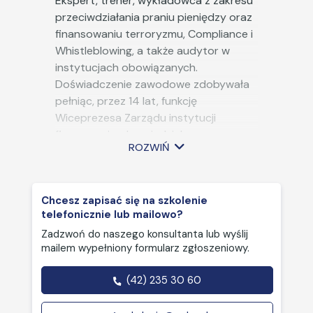
Ekspert, trener, wykładowca z zakresu
rzeczywistych lub
przeciwdziałania praniu pieniędzy oraz
potencjalnych naruszeń.
finansowaniu terroryzmu, Compliance i
Przechowywanie
Whistleblowing, a także audytor w
dokumentacji oraz
instytucjach obowiązanych.
przekazywanie lub
Doświadczenie zawodowe zdobywała
udostępnianie informacji
pełniąc, przez 14 lat, funkcję
Generalnemu
Wiceprezesa Zarządu instytucji
Inspektorowi Informacji
finansowej, odpowiedzialnego za
ROZWIŃ
Finansowej.
dostosowywanie procedur i procesów
do zmieniających się przepisów prawa,
Szkolenia z realizacji
z zakresu m.in. zasad ładu
obowiązków związanych z
Chcesz zapisać się na szkolenie
korporacyjnego, przeciwdziałania
przeciwdziałaniem praniu
telefonicznie lub mailowo?
praniu pieniędzy oraz finansowania
pieniędzy oraz
Zadzwoń do naszego konsultanta lub wyślij
terroryzmu, usług płatniczych, kredytu
finansowaniu terroryzmu.
mailem wypełniony formularz zgłoszeniowy.
konsumenckiego, gwarantowania
Zawiadamianie
depozytów. Przez 8 lat pełniła także
(42) 235 30 60
Generalnego Inspektora
funkcję Specjalisty ds. Kontroli
Informacji Finansowej, o
Wewnętrznej w instytucji finansowej.