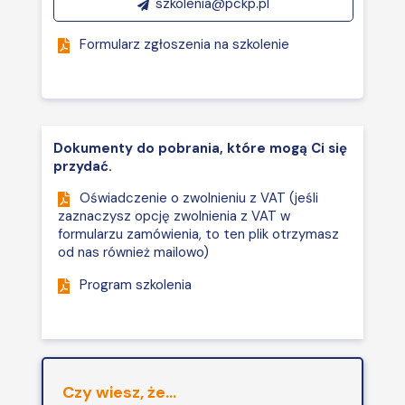
przypadkach wskazanych
szkolenia@pckp.pl
Absolwentka Wydziału Prawa i
w ustawie, w: art. 74, art.
Administracji Uniwersytetu Mikołaja
Formularz zgłoszenia na szkolenie
86, art. 89, art. 90.
Kopernika w Toruniu oraz studiów
podyplomowych „Zarządzanie
Kary administracyjne
Przedsiębiorstwami” na Wydziale
nakładane przez podmioty
Zarządzania Uniwersytetu
kontrolujące instytucje
Ekonomicznego w Poznaniu. Od ponad
obowiązane.
Dokumenty do pobrania, które mogą Ci się
20 lat uczestniczy w licznych
przydać.
szkoleniach i warsztatach,
Oświadczenie o zwolnieniu z VAT (jeśli
organizowanych m.in. przez
zaznaczysz opcję zwolnienia z VAT w
Generalnego Inspektora Informacji
formularzu zamówienia, to ten plik otrzymasz
Finansowej, Komisję Nadzoru
od nas również mailowo)
Finansowego, z zakresu
Program szkolenia
dostosowywania procedur i procesów
do zmieniających się przepisów prawa
w instytucjach finansowych. W 2022
roku uzyskała dyplom Trenera Biznesu
Akademii SET, a od 2023 roku
Czy wiesz, że...
wykładowca na Uniwersytecie