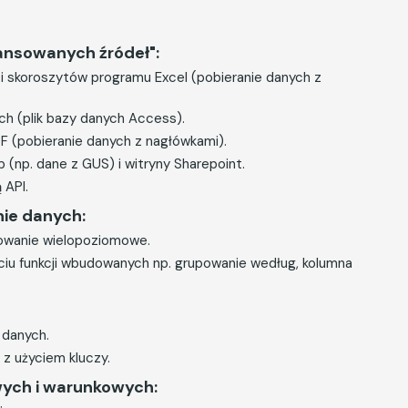
ansowanych źródeł":
i skoroszytów programu Excel (pobieranie danych z
h (plik bazy danych Access).
F (pobieranie danych z nagłówkami).
 (np. dane z GUS) i witryny Sharepoint.
 API.
ie danych:
towanie wielopoziomowe.
ciu funkcji wbudowanych np. grupowanie według, kolumna
 danych.
 z użyciem kluczy.
wych i warunkowych: