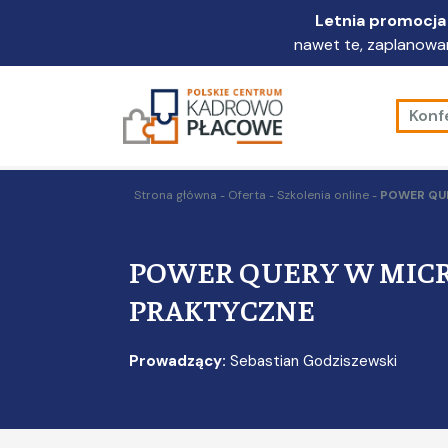
Przejdź
Letnia promocja 
do
nawet te, zaplanowan
głównej
treści
Konf
Strona główna
Oferta
Szkolenia online
POWER QUE
POWER QUERY W MICR
PRAKTYCZNE
Prowadzący:
Sebastian Godziszewski