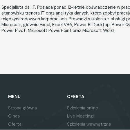
Specjalista ds. IT. Posiada ponad 12-letnie doświadczenie w pra
stanowisku trenera IT oraz analityka danych, które zdobył pracu
międzynarodowych korporacjach. Prowadzi szkolenia z obsługi 
Microsoft, głównie Excel, Excel VBA, Power BI Desktop, Power Qu
Power Pivot, Microsoft PowerPoint oraz Microsoft Word.
MENU
OFERTA
Strona główna
Szkolenia online
O nas
Live Meetingi
Oferta
Szkolenia wewnętrzne