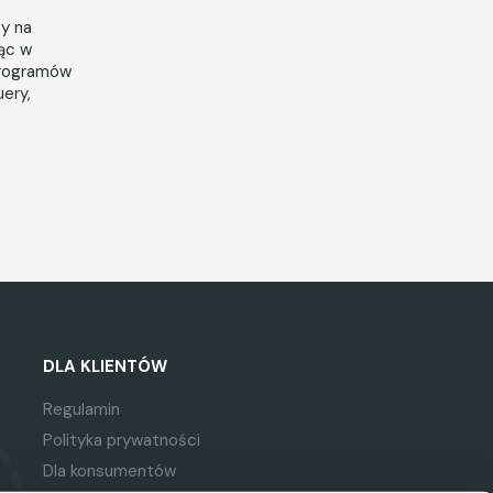
cy na
jąc w
programów
ery,
DLA KLIENTÓW
Regulamin
Polityka prywatności
Dla konsumentów