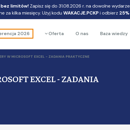
bez limitów!
Zapisz się do 31.08.2026 r. na dowolne wydarzen
e za kilka miesięcy. Użyj kodu
WAKACJE.PCKP
i odbierz
25%
Rozwiń menu
erencja 2026
Oferta
O nas
Baza wiedzy
RY W MICROSOFT EXCEL - ZADANIA PRAKTYCZNE
OSOFT EXCEL - ZADANIA