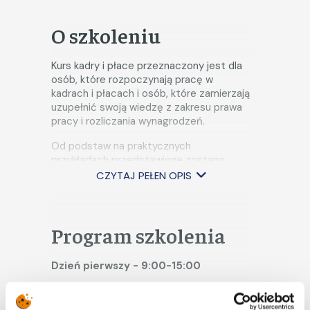
O szkoleniu
Kurs kadry i płace przeznaczony jest dla
osób, które rozpoczynają pracę w
kadrach i płacach i osób, które zamierzają
uzupełnić swoją wiedzę z zakresu prawa
pracy i rozliczania wynagrodzeń.
Od podstaw na praktycznych
przykładach przedstawione zostaną
obowiązki pracodawcy związane z
CZYTAJ PEŁEN OPIS
zawieraniem i rozwiązywaniem umów o
pracę, przygotowaniem podstawowej
dokumentacji związanej z nawiązaniem
stosunku pracy, udzieleniem urlopów
Program szkolenia
wypoczynkowych, urlopów związanych z
rodzicielstwem i innych zwolnień od
Dzień pierwszy - 9:00-15:00
pracy, rozliczaniem czasu pracy.
Uczestnicy spotkania poznają przepisy
Podstawowe definicje i
prawa określające prawa i obowiązki