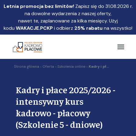
Przejdź
Letnia promocja bez limitów!
Zapisz się do 31.08.2026 r.
do
na dowolne wydarzenia z naszej oferty,
głównej
nawet te, zaplanowane za kilka miesięcy. Użyj
treści
kodu
WAKACJE.PCKP
i odbierz
25% rabatu
na wszystko!
Strona główna
Oferta
Szkolenia online
Kadry i pł...
Kadry i płace 2025/2026 -
intensywny kurs
kadrowo - płacowy
(Szkolenie 5 - dniowe)