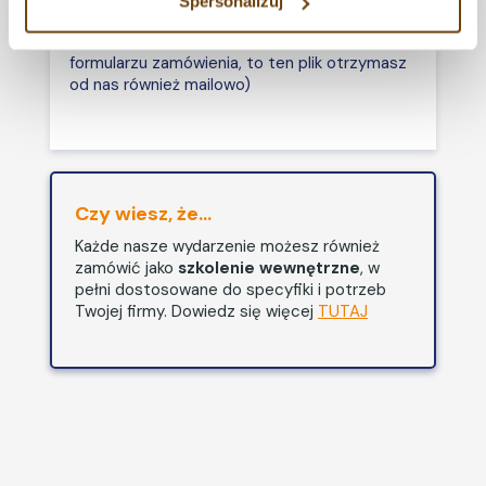
Spersonalizuj
Oświadczenie o zwolnieniu z VAT (jeśli
przez pracodawcę innych
zaznaczysz opcję zwolnienia z VAT w
danych osobowych; ochrona
formularzu zamówienia, to ten plik otrzymasz
danych osobowych
od nas również mailowo)
pracowników; warunki
przetwarzania przez
pracodawcę innych danych
osobowych,
badania wstępne,
szkolenia BHP,
Czy wiesz, że...
oświadczenia i zgody jakich
Każde nasze wydarzenie możesz również
pracodawca żąda od
zamówić jako
szkolenie wewnętrzne
, w
pracowników.
pełni dostosowane do specyfiki i potrzeb
Zawieranie umów o pracę:
Twojej firmy. Dowiedz się więcej
TUTAJ
umowa na okres próbny:
uzależnienie okresu
próbnego od czasu trwania
umowy na czas określony,
ponowne zawarcie umowy
na okres próbny po przerwie,
przedłużenie umowy o czas