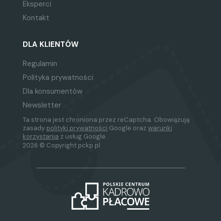
dyskryminacji, obowiązki
Eksperci
informacyjne, przedłużenie
Kontakt
umowy do dnia porodu.
Informacja o warunkach
DLA KLIENTÓW
zatrudnienia po zmianie
przepisów – na
Regulamin
praktycznym przykładzie.
Polityka prywatności
Wypowiadanie i
Dla konsumentów
rozwiązywanie umów o
Newsletter
pracę - analiza aktualnego
Ta strona jest chroniona przez reCaptcha. Obowiązują
orzecznictwa:
zasady
polityki prywatności
Google oraz
warunki
korzystania
z usług Google.
zakończenie umowy
2026 © Copyright pckp.pl
terminowej: okres
zatrudnienia wpływający na
okres wypowiedzenia,
dopuszczalne przyczyny
wypowiedzenia umowy o
pracę, skrócenie okresu
wypowiedzenia, wydłużenie
okresu wypowiedzenia a