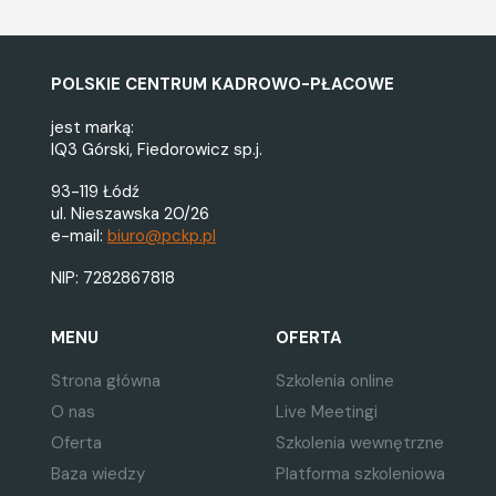
urlopu, a także o czas innej
usprawiedliwionej
nieobecności pracownika w
pracy,
POLSKIE CENTRUM KADROWO-PŁACOWE
umowy na czas określony:
zasady limitowania umów na
jest marką:
czas określony, umowa na
IQ3 Górski, Fiedorowicz sp.j.
zastępstwo, prace
sezonowe, zatrudnianie na
93-119 Łódź
okres kadencji, obiektywne
ul. Nieszawska 20/26
przyczyny po stronie
e-mail:
biuro@pckp.pl
pracodawcy,
przekształcenie w umowę na
NIP: 7282867818
czas nieokreślony,
umowa na czas nieokreślony,
MENU
OFERTA
treść umowy o pracę,
Strona główna
Szkolenia online
termin zawarcia umowy o
pracę,
O nas
Live Meetingi
uprawnienia pracowników, z
Oferta
Szkolenia wewnętrzne
którymi zawarto umowę na
Baza wiedzy
Platforma szkoleniowa
czas określony: zakaz