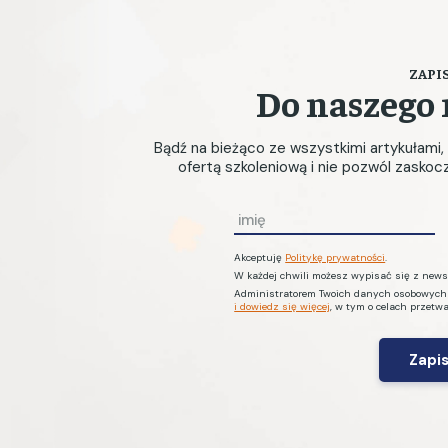
ZAPIS
Do naszego 
Bądź na bieżąco ze wszystkimi artykułami
ofertą szkoleniową i nie pozwól zasko
I
m
Akceptuję
Politykę prywatności
.
i
W każdej chwili możesz wypisać się z newsl
ę
Administratorem Twoich danych osobowych je
i dowiedz się więcej
, w tym o celach przetw
*