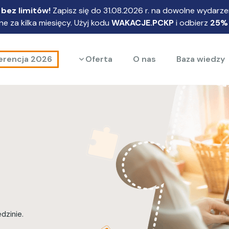
bez limitów!
Zapisz się do 31.08.2026 r. na dowolne wydarzen
e za kilka miesięcy. Użyj kodu
WAKACJE.PCKP
i odbierz
25%
Rozwiń menu
erencja 2026
Oferta
O nas
Baza wiedzy
dzinie.