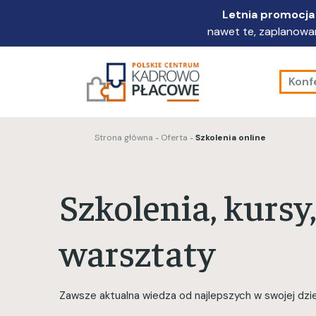
Przejdź
Letnia promocja 
do
nawet te, zaplanowan
głównej
treści
Konf
Strona główna
Oferta
Szkolenia online
Szkolenia, kursy,
warsztaty
Zawsze aktualna wiedza od najlepszych w swojej dzie