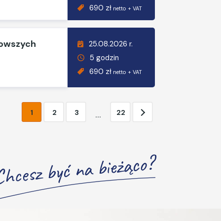
690 zł
netto + VAT
nowszych
25.08.2026 r.
5 godzin
690 zł
netto + VAT
1
2
3
22
...
Chcesz być na bieżąco?