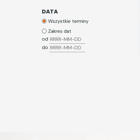
Wynagrodzenia i potrącenia z
wynagrodzeń
DATA
Zatrudnianie cudzoziemców
Wszystkie terminy
ZFŚS
Zakres dat
od
ZUS
do