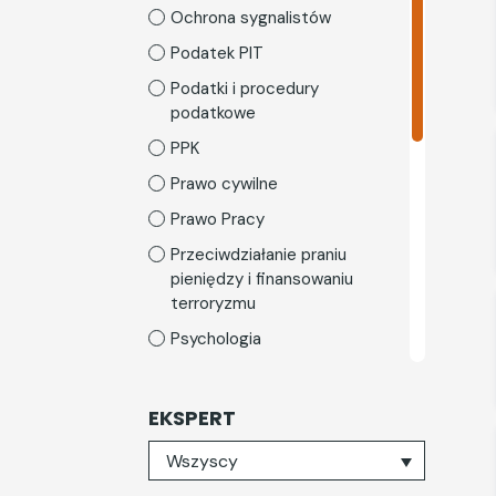
Ochrona sygnalistów
Podatek PIT
Podatki i procedury
podatkowe
PPK
Prawo cywilne
Prawo Pracy
Przeciwdziałanie praniu
pieniędzy i finansowaniu
terroryzmu
Psychologia
Rozwój osobisty
Skarbnica rodzica
EKSPERT
TSL i gospodarka
Wybierz eksperta
Wszyscy
magazynowa