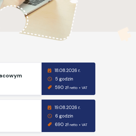
18.08.2026 r.
płacowym
5 godzin
590 zł
netto + VAT
19.08.2026 r.
6 godzin
690 zł
netto + VAT