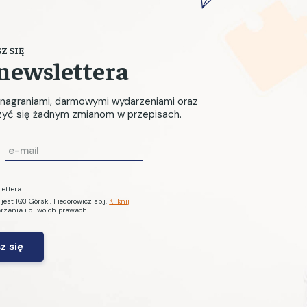
Z SIĘ
newslettera
, nagraniami, darmowymi wydarzeniami oraz
czyć się żadnym zmianom w przepisach.
E
m
a
ettera.
i
st IQ3 Górski, Fiedorowicz sp.j.
Kliknij
arzania i o Twoich prawach.
l
*