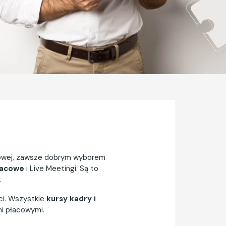
ółowej, zawsze dobrym wyborem
łacowe
i Live Meetingi. Są to
.
ści. Wszystkie
kursy kadry i
mi płacowymi.