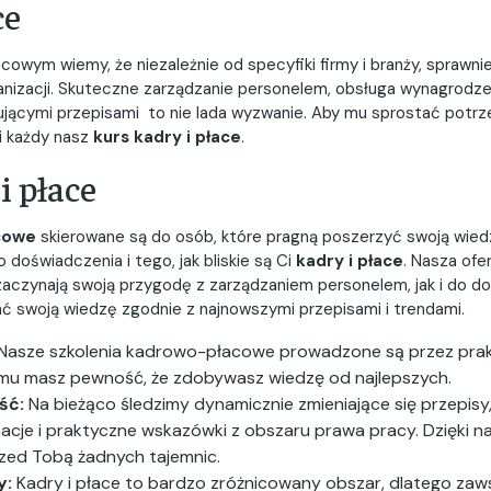
ce
wym wiemy, że niezależnie od specyfiki firmy i branży, sprawnie
anizacji. Skuteczne zarządzanie personelem, obsługa wynagrodz
jącymi przepisami to nie lada wyzwanie. Aby mu sprostać potrze
i każdy nasz
kurs kadry i płace
.
i płace
cowe
skierowane są do osób, które pragną poszerzyć swoją wied
 doświadczenia i tego, jak bliskie są Ci
kadry i płace
. Nasza ofe
zaczynają swoją przygodę z zarządzaniem personelem, jak i do d
ć swoją wiedzę zgodnie z najnowszymi przepisami i trendami.
Nasze szkolenia kadrowo-płacowe prowadzone są przez prak
emu masz pewność, że zdobywasz wiedzę od najlepszych.
ść:
Na bieżąco śledzimy dynamicznie zmieniające się przepisy
rmacje i praktyczne wskazówki z obszaru prawa pracy. Dzięki 
rzed Tobą żadnych tajemnic.
y:
Kadry i płace to bardzo zróżnicowany obszar, dlatego zaw