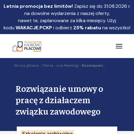
Przejdź
Letnia promocja bez limitów!
Zapisz się do 31.08.2026 r.
do
na dowolne wydarzenia z naszej oferty,
głównej
nawet te, zaplanowane za kilka miesięcy. Użyj
treści
kodu
WAKACJE.PCKP
i odbierz
25% rabatu
na wszystko!
Strona główna
Oferta
Live Meetingi
Rozwiązani...
Rozwiązanie umowy o
pracę z działaczem
związku zawodowego
Szkolenie archiwalne