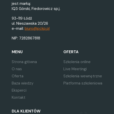
jest marką:
IQ3 Górski, Fiedorowicz sp.j.
93-119 Łódź
ul. Nieszawska 20/26
e-mail:
biuro@pckp.pl
NIP: 7282867818
MENU
OFERTA
Strona główna
Szkolenia online
O nas
Live Meetingi
Oferta
Szkolenia wewnętrzne
Baza wiedzy
Platforma szkoleniowa
Eksperci
Kontakt
DLA KLIENTÓW