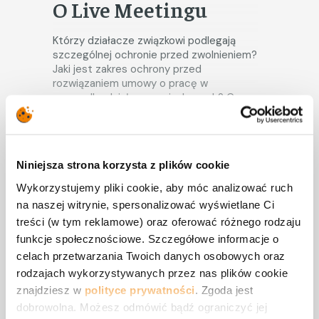
O Live Meetingu
Którzy działacze związkowi podlegają
szczególnej ochronie przed zwolnieniem?
Jaki jest zakres ochrony przed
rozwiązaniem umowy o pracę w
przypadku działaczy związkowych? Co
może zrobić pracodawca, gdy związek
zawodowy nie wyraża zgody na
rozwiązanie umowy z działaczem
CZYTAJ PEŁEN OPIS
związkowym? Czy ochrona przed
Niniejsza strona korzysta z plików cookie
zwolnieniem dotyczy również sytuacji
ciężkiego naruszenia podstawowych
Wykorzystujemy pliki cookie, aby móc analizować ruch
obowiązków pracowniczych? Jakie
na naszej witrynie, spersonalizować wyświetlane Ci
znaczenie może mieć fakt pełnienia
Chcesz zapisać się na Live Meeting
treści (w tym reklamowe) oraz oferować różnego rodzaju
funkcji społecznego inspektora pracy
telefonicznie lub mailowo?
funkcje społecznościowe. Szczegółowe informacje o
przez działacz związkowego? Jakie są
Zadzwoń do naszego konsultanta lub wyślij
skutki niezgodnego z prawem zwolnienia
celach przetwarzania Twoich danych osobowych oraz
mailem wypełniony formularz zgłoszeniowy.
działacza związkowego?
rodzajach wykorzystywanych przez nas plików cookie
znajdziesz w
polityce prywatności
. Zgoda jest
(42) 235 30 60
dobrowolna. Możesz odmówić bądź ograniczyć jej