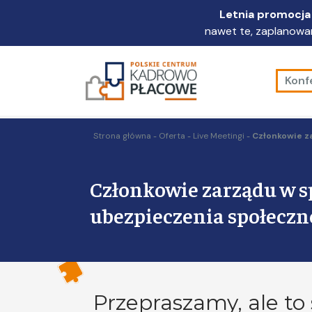
Przejdź
Letnia promocja 
do
nawet te, zaplanowan
głównej
treści
Konf
Strona główna
Oferta
Live Meetingi
Członkowie z
Członkowie zarządu w sp
ubezpieczenia społeczn
Przepraszamy, ale to 