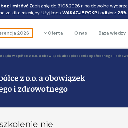
bez limitów!
Zapisz się do 31.08.2026 r. na dowolne wydarzen
e za kilka miesięcy. Użyj kodu
WAKACJE.PCKP
i odbierz
25%
Rozwiń menu
erencja 2026
Oferta
O nas
Baza wiedzy
arządu w spółce z o.o. a obowiązek ubezpieczenia społecznego i zdro
ółce z o.o. a obowiązek
ego i zdrowotnego
szkolenie nie