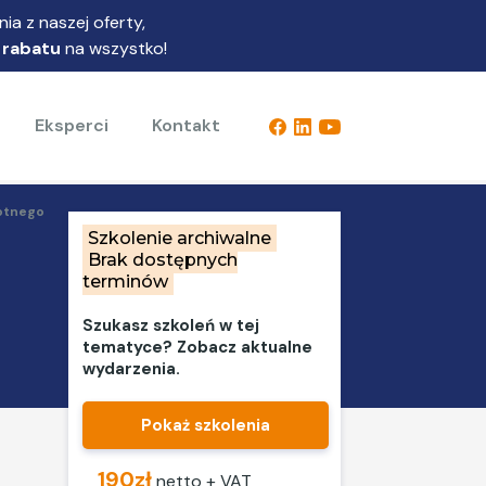
ia z naszej oferty,
 rabatu
na wszystko!
Eksperci
Kontakt
wotnego
Szkolenie archiwalne
Brak dostępnych
terminów
Szukasz szkoleń w tej
tematyce? Zobacz aktualne
wydarzenia.
Pokaż szkolenia
190zł
netto + VAT