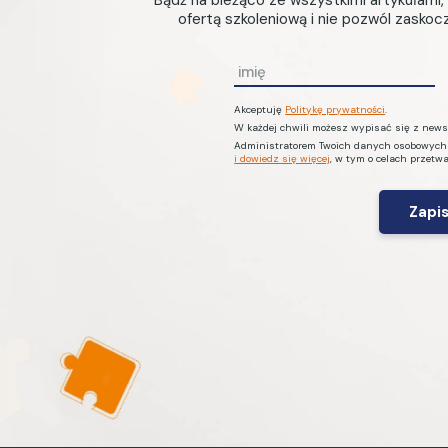
Bądź na bieżąco ze wszystkimi artykułami
Prawo cywilne
ofertą szkoleniową i nie pozwól zasko
Prawo Pracy
Przeciwdziałanie praniu
I
pieniędzy i finansowaniu
m
terroryzmu
Akceptuję
Politykę prywatności
.
i
W każdej chwili możesz wypisać się z newsl
ę
Psychologia
Administratorem Twoich danych osobowych je
i dowiedz się więcej
, w tym o celach przetw
*
Rozwój osobisty
Skarbnica rodzica
TSL i gospodarka
magazynowa
Wynagrodzenia i potrącenia z
wynagrodzeń
Zatrudnianie cudzoziemców
ZFŚS
ZUS