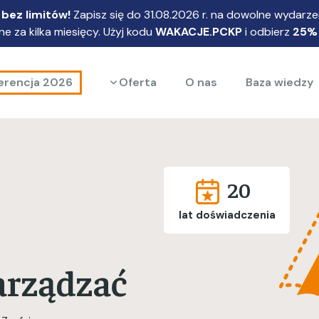
bez limitów!
Zapisz się do 31.08.2026 r. na dowolne wydarzen
e za kilka miesięcy. Użyj kodu
WAKACJE.PCKP
i odbierz
25%
Rozwiń menu
erencja 2026
Oferta
O nas
Baza wiedzy
20
lat doświadczenia
arządzać