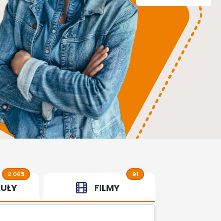
2 065
91
UŁY
FILMY