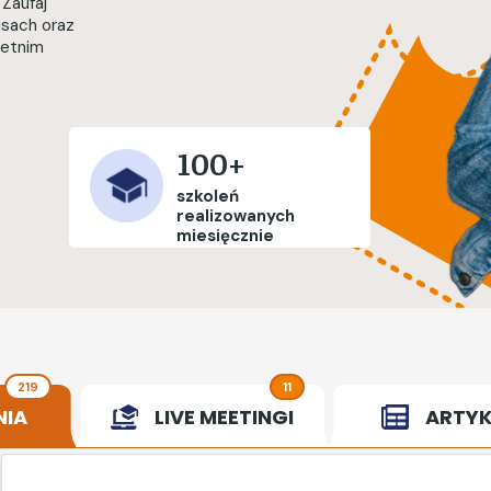
 Zaufaj
isach oraz
letnim
100+
szkoleń
realizowanych
miesięcznie
219
11
NIA
LIVE MEETINGI
ARTYK