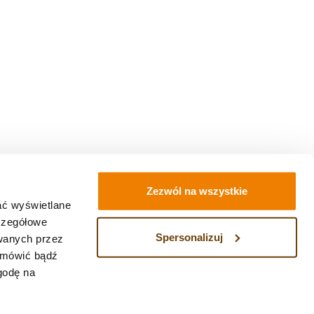
Zezwól na wszystkie
ać wyświetlane
zczegółowe
Spersonalizuj
wanych przez
dmówić bądź
zgodę na