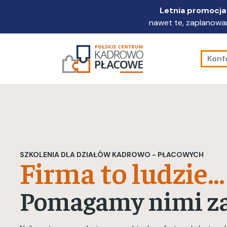
Przejdź
Letnia promocja 
do
nawet te, zaplanowan
głównej
treści
Konf
SZKOLENIA DLA DZIAŁÓW KADROWO - PŁACOWYCH
Firma to ludzie...
Pomagamy nimi z