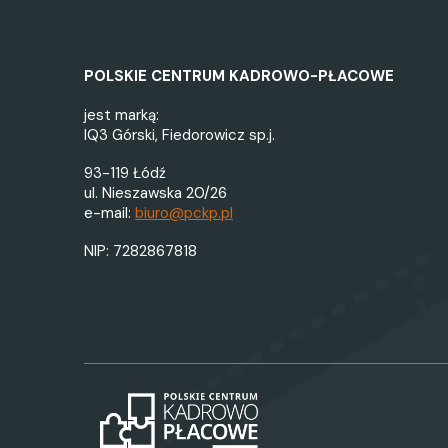
POLSKIE CENTRUM KADROWO-PŁACOWE
jest marką:
IQ3 Górski, Fiedorowicz sp.j.
93-119 Łódź
ul. Nieszawska 20/26
e-mail:
biuro@pckp.pl
NIP: 7282867818