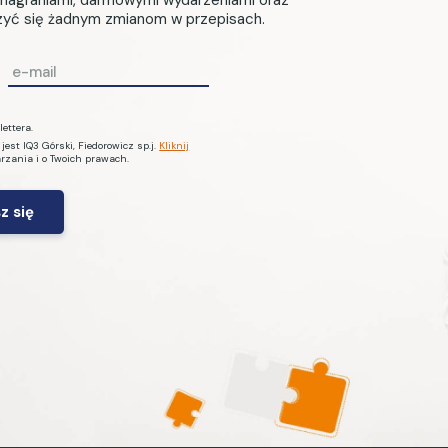
, nagraniami, darmowymi wydarzeniami oraz
czyć się żadnym zmianom w przepisach.
E
m
a
ettera.
i
st IQ3 Górski, Fiedorowicz sp.j.
Kliknij
arzania i o Twoich prawach.
l
*