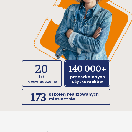
20
140 000+
przeszkolonych
lat
użytkowników
doświadczenia
173
szkoleń realizowanych
miesięcznie