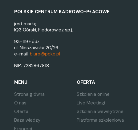
POLSKIE CENTRUM KADROWO-PŁACOWE
jest marką:
IQ3 Górski, Fiedorowicz sp.j.
93-119 Łódź
ul. Nieszawska 20/26
e-mail:
biuro@pckp.pl
NIP: 7282867818
MENU
OFERTA
Strona główna
Szkolenia online
O nas
Live Meetingi
Oferta
Szkolenia wewnętrzne
Baza wiedzy
Platforma szkoleniowa
Eksperci
Kontakt