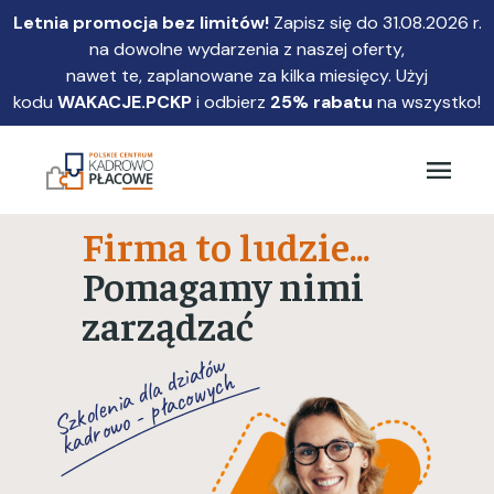
Przejdź
Letnia promocja bez limitów!
Zapisz się do 31.08.2026 r.
do
na dowolne wydarzenia z naszej oferty,
głównej
nawet te, zaplanowane za kilka miesięcy. Użyj
treści
kodu
WAKACJE.PCKP
i odbierz
25% rabatu
na wszystko!
Firma to ludzie...
Pomagamy nimi
zarządzać
S
z
k
ol
e
ni
a
dl
a
zi
ał
ó
w
k
a
d
r
o
w
o
-
pł
a
c
o
w
y
c
d
h