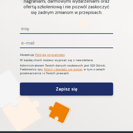
nagraniami, darmowymi wydarzeniami oraz
ofertą szkoleniową i nie pozwól zaskoczyć
się żadnym zmianom w przepisach.
I
m
i
E
ę
m
a
Akceptuję
Politykę prywatności
.
*
W każdej chwili możesz wypisać się z newslettera.
i
Administratorem Twoich danych osobowych jest IQ3 Górski,
l
Fiedorowicz sp.j.
Kliknij i dowiedz się więcej
, w tym o celach
przetwarzania i o Twoich prawach.
*