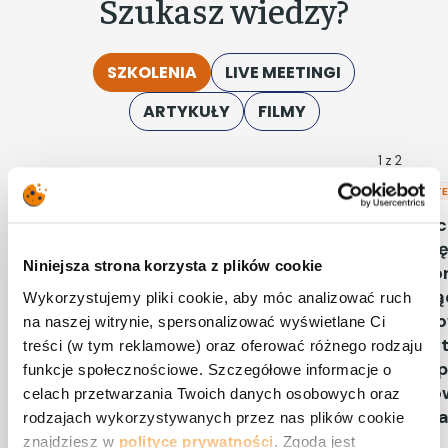
Szukasz wiedzy?
SZKOLENIA
LIVE MEETINGI
ARTYKUŁY
FILMY
1
z 2
RÓŻNE TERMINY
RÓŻNE T
Przeciwdziałanie praniu
Przec
pieniędzy oraz finansowaniu
pieni
Niniejsza strona korzysta z plików cookie
terroryzmu dla kadr
terro
zarządzających. Zasady
zarzą
Wykorzystujemy pliki cookie, aby móc analizować ruch
stosowania AML w
stos
na naszej witrynie, spersonalizować wyświetlane Ci
instytucjach obowiązanych, z
insty
treści (w tym reklamowe) oraz oferować różnego rodzaju
perspektywy osób
pers
funkcje społecznościowe. Szczegółowe informacje o
odpowiedzialnych za ten
odpow
celach przetwarzania Twoich danych osobowych oraz
obszar
obsza
rodzajach wykorzystywanych przez nas plików cookie
znajdziesz w
polityce prywatności
. Zgoda jest