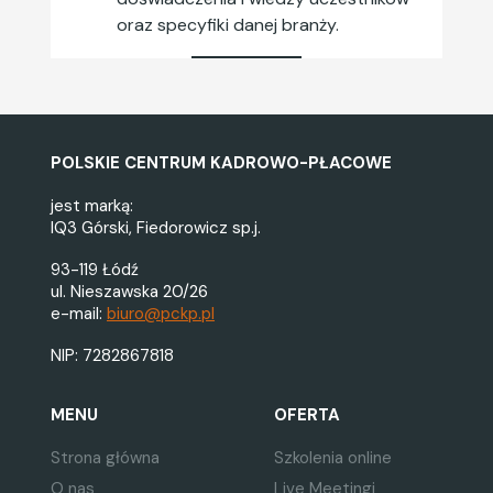
oraz specyfiki danej branży.
POLSKIE CENTRUM KADROWO-PŁACOWE
jest marką:
IQ3 Górski, Fiedorowicz sp.j.
93-119 Łódź
ul. Nieszawska 20/26
e-mail:
biuro@pckp.pl
NIP: 7282867818
MENU
OFERTA
Strona główna
Szkolenia online
O nas
Live Meetingi