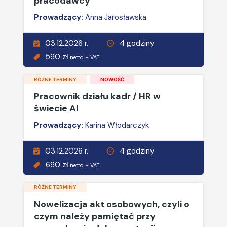
pracodawcy
Prowadzący:
Anna Jarosławska
03.12.2026 r.
4 godziny
590 zł
netto + VAT
RÓŻNE TERMINY
NOWOŚĆ
Pracownik działu kadr / HR w
świecie AI
Prowadzący:
Karina Włodarczyk
03.12.2026 r.
4 godziny
690 zł
netto + VAT
RÓŻNE TERMINY
Nowelizacja akt osobowych, czyli o
czym należy pamiętać przy