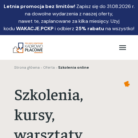
Przejdź
Letnia promocja bez limitów!
Zapisz się do 31.08.2026 r.
do
na dowolne wydarzenia z naszej oferty,
głównej
nawet te, zaplanowane za kilka miesięcy. Użyj
treści
kodu
WAKACJE.PCKP
i odbierz
25% rabatu
na wszystko!
Strona główna
Oferta
Szkolenia online
Szkolenia,
kursy,
warsztaty