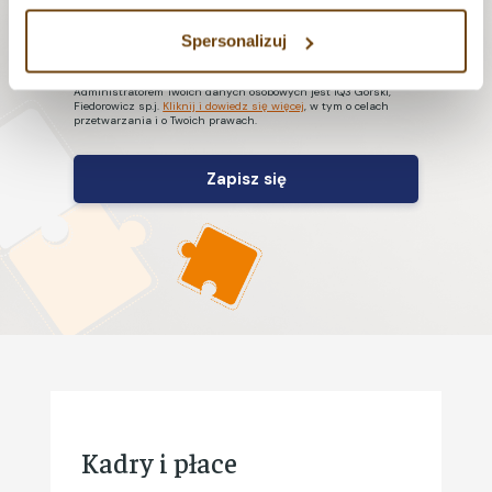
i
E
ę
m
Spersonalizuj
a
Akceptuję
Politykę prywatności
.
*
W każdej chwili możesz wypisać się z newslettera.
i
Administratorem Twoich danych osobowych jest IQ3 Górski,
l
Fiedorowicz sp.j.
Kliknij i dowiedz się więcej
, w tym o celach
przetwarzania i o Twoich prawach.
*
Kadry i płace