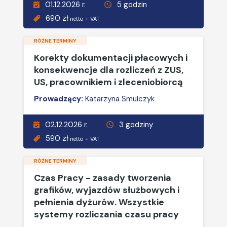
01.12.2026 r.
5 godzin
690 zł
netto + VAT
RÓŻNE TERMINY
Korekty dokumentacji płacowych i
konsekwencje dla rozliczeń z ZUS,
US, pracownikiem i zleceniobiorcą
Prowadzący:
Katarzyna Smulczyk
02.12.2026 r.
3 godziny
590 zł
netto + VAT
RÓŻNE TERMINY
Czas Pracy - zasady tworzenia
grafików, wyjazdów służbowych i
pełnienia dyżurów. Wszystkie
systemy rozliczania czasu pracy