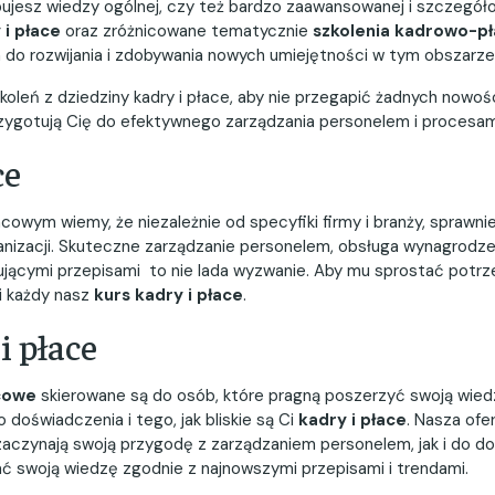
ebujesz wiedzy ogólnej, czy też bardzo zaawansowanej i szczeg
 i płace
oraz zróżnicowane tematycznie
szkolenia kadrowo-p
a do rozwijania i zdobywania nowych umiejętności w tym obszarze
koleń z dziedziny kadry i płace, aby nie przegapić żadnych nowo
 przygotują Cię do efektywnego zarządzania personelem i procesa
ce
wym wiemy, że niezależnie od specyfiki firmy i branży, sprawnie
anizacji. Skuteczne zarządzanie personelem, obsługa wynagrodz
jącymi przepisami to nie lada wyzwanie. Aby mu sprostać potrze
i każdy nasz
kurs kadry i płace
.
i płace
cowe
skierowane są do osób, które pragną poszerzyć swoją wied
 doświadczenia i tego, jak bliskie są Ci
kadry i płace
. Nasza ofe
zaczynają swoją przygodę z zarządzaniem personelem, jak i do d
ć swoją wiedzę zgodnie z najnowszymi przepisami i trendami.