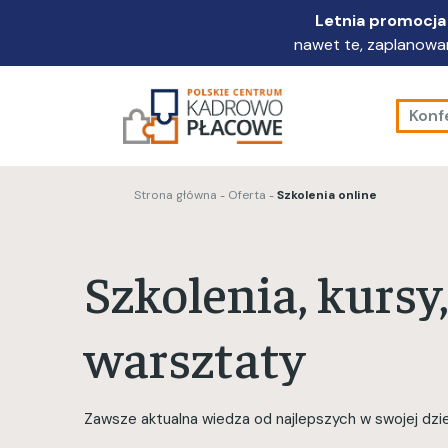
Przejdź
Letnia promocja 
do
nawet te, zaplanowan
głównej
treści
Konf
Strona główna
Oferta
Szkolenia online
Szkolenia, kursy,
warsztaty
Zawsze aktualna wiedza od najlepszych w swojej dzie