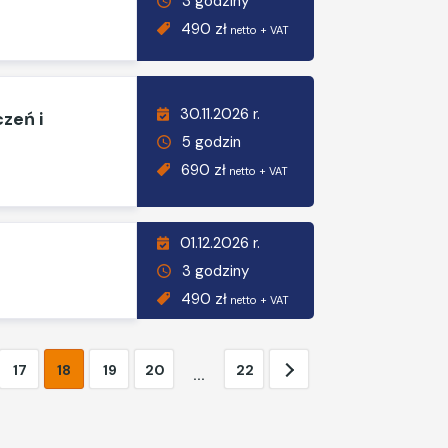
3 godziny
490 zł
netto + VAT
30.11.2026 r.
czeń i
5 godzin
690 zł
netto + VAT
01.12.2026 r.
3 godziny
490 zł
netto + VAT
17
18
19
20
22
...