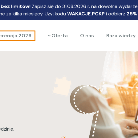
bez limitów!
Zapisz się do 31.08.2026 r. na dowolne wydarzen
e za kilka miesięcy. Użyj kodu
WAKACJE.PCKP
i odbierz
25%
Rozwiń menu
erencja 2026
Oferta
O nas
Baza wiedzy
dzinie.