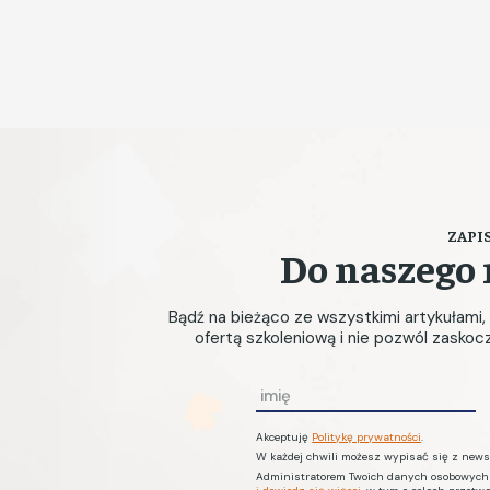
ZAPIS
Do naszego 
Bądź na bieżąco ze wszystkimi artykułami
ofertą szkoleniową i nie pozwól zasko
I
m
Akceptuję
Politykę prywatności
.
i
W każdej chwili możesz wypisać się z newsl
ę
Administratorem Twoich danych osobowych je