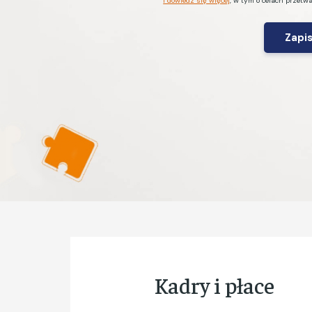
i dowiedz się więcej
, w tym o celach przetw
*
Kadry i płace