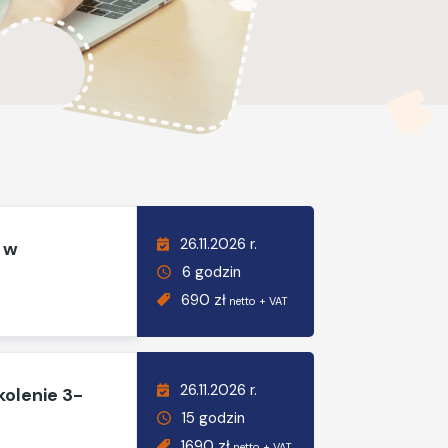
26.11.2026 r.
 w
6 godzin
690 zł
netto + VAT
26.11.2026 r.
kolenie 3-
15 godzin
1690 zł
netto + VAT