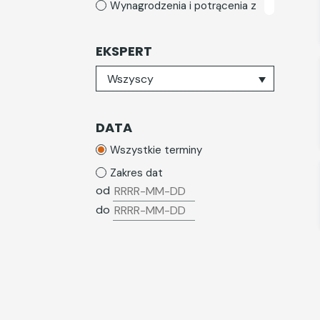
Wynagrodzenia i potrącenia z
wynagrodzeń
Zatrudnianie cudzoziemców
EKSPERT
ZFŚS
Wybierz eksperta
Wszyscy
ZUS
DATA
Wszystkie terminy
Zakres dat
od
do