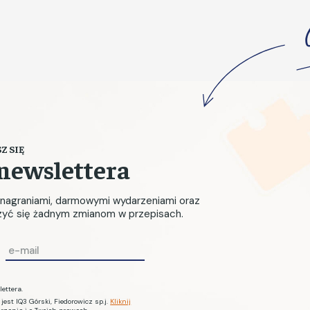
Z SIĘ
newslettera
, nagraniami, darmowymi wydarzeniami oraz
czyć się żadnym zmianom w przepisach.
E
m
a
ettera.
i
st IQ3 Górski, Fiedorowicz sp.j.
Kliknij