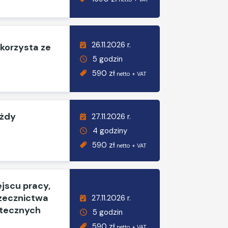
26.11.2026 r.
 korzysta ze
5 godzin
590 zł
netto + VAT
ażdy
27.11.2026 r.
4 godziny
590 zł
netto + VAT
jscu pracy,
rzecznictwa
27.11.2026 r.
utecznych
5 godzin
590 zł
netto + VAT