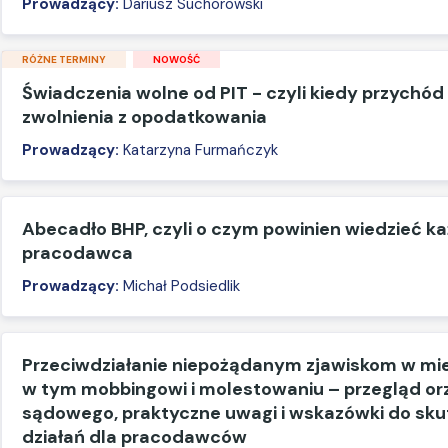
Prowadzący:
Dariusz Suchorowski
RÓŻNE TERMINY
NOWOŚĆ
Świadczenia wolne od PIT - czyli kiedy przychód
zwolnienia z opodatkowania
Prowadzący:
Katarzyna Furmańczyk
Abecadło BHP, czyli o czym powinien wiedzieć k
pracodawca
Prowadzący:
Michał Podsiedlik
Przeciwdziałanie niepożądanym zjawiskom w mie
w tym mobbingowi i molestowaniu – przegląd o
sądowego, praktyczne uwagi i wskazówki do sk
działań dla pracodawców