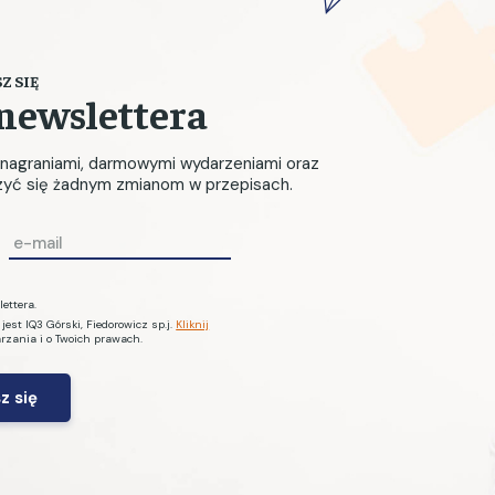
Z SIĘ
newslettera
, nagraniami, darmowymi wydarzeniami oraz
czyć się żadnym zmianom w przepisach.
E
m
a
ettera.
i
st IQ3 Górski, Fiedorowicz sp.j.
Kliknij
arzania i o Twoich prawach.
l
*