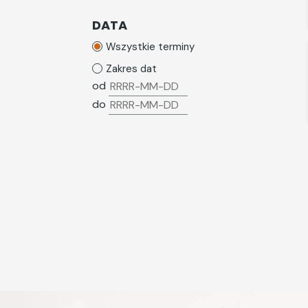
Wynagrodzenia i potrącenia z
wynagrodzeń
DATA
Zatrudnianie cudzoziemców
Wszystkie terminy
ZFŚS
Zakres dat
od
ZUS
do