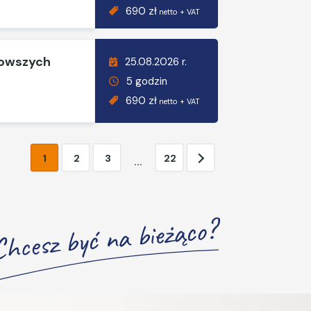
690 zł
netto + VAT
nowszych
25.08.2026 r.
5 godzin
690 zł
netto + VAT
1
2
3
22
...
Chcesz być na bieżąco?