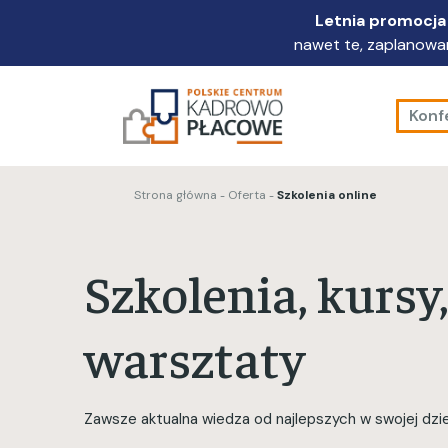
Przejdź
Letnia promocja 
do
nawet te, zaplanowan
głównej
treści
Konf
Strona główna
Oferta
Szkolenia online
Szkolenia, kursy,
warsztaty
Zawsze aktualna wiedza od najlepszych w swojej dzie