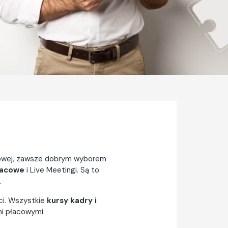
ółowej, zawsze dobrym wyborem
łacowe
i Live Meetingi. Są to
.
ści. Wszystkie
kursy kadry i
mi płacowymi.