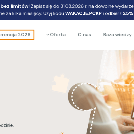
bez limitów!
Zapisz się do 31.08.2026 r. na dowolne wydarzen
e za kilka miesięcy. Użyj kodu
WAKACJE.PCKP
i odbierz
25%
Rozwiń menu
erencja 2026
Oferta
O nas
Baza wiedzy
dzinie.