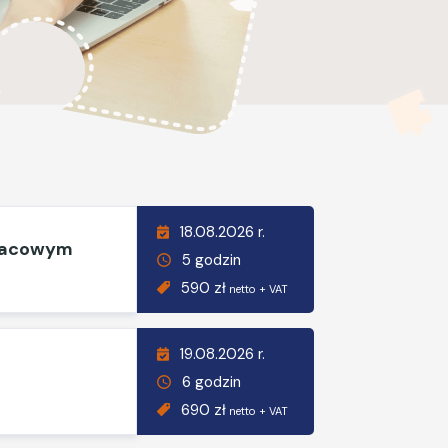
18.08.2026 r.
płacowym
5 godzin
590 zł
netto + VAT
19.08.2026 r.
6 godzin
690 zł
netto + VAT