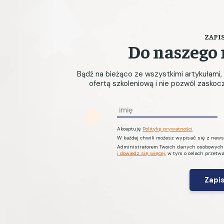
ZAPIS
Do naszego 
Bądź na bieżąco ze wszystkimi artykułami
ofertą szkoleniową i nie pozwól zasko
I
m
Akceptuję
Politykę prywatności
.
i
W każdej chwili możesz wypisać się z newsl
ę
Administratorem Twoich danych osobowych je
i dowiedz się więcej
, w tym o celach przetw
*