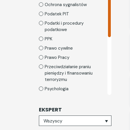
Ochrona sygnalistów
Podatek PIT
Podatki i procedury
podatkowe
PPK
Prawo cywilne
Prawo Pracy
Przeciwdziałanie praniu
pieniędzy i finansowaniu
terroryzmu
Psychologia
Rozwój osobisty
Skarbnica rodzica
EKSPERT
TSL i gospodarka
Wybierz eksperta
Wszyscy
magazynowa