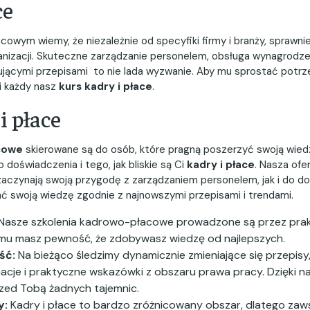
ce
wym wiemy, że niezależnie od specyfiki firmy i branży, sprawnie
anizacji. Skuteczne zarządzanie personelem, obsługa wynagrodz
jącymi przepisami to nie lada wyzwanie. Aby mu sprostać potrze
i każdy nasz
kurs kadry i płace
.
i płace
cowe
skierowane są do osób, które pragną poszerzyć swoją wied
 doświadczenia i tego, jak bliskie są Ci
kadry i płace
. Nasza ofe
zaczynają swoją przygodę z zarządzaniem personelem, jak i do d
ć swoją wiedzę zgodnie z najnowszymi przepisami i trendami.
Nasze szkolenia kadrowo-płacowe prowadzone są przez prak
emu masz pewność, że zdobywasz wiedzę od najlepszych.
ść:
Na bieżąco śledzimy dynamicznie zmieniające się przepisy
rmacje i praktyczne wskazówki z obszaru prawa pracy. Dzięki 
rzed Tobą żadnych tajemnic.
y:
Kadry i płace to bardzo zróżnicowany obszar, dlatego zaw